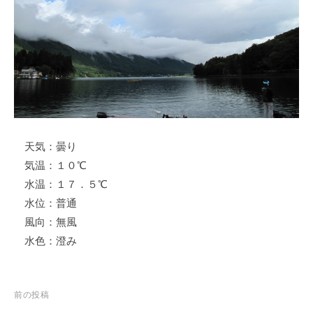
ス
i
ボ
_
ー
w
ト
e
/
b
ス
ワ
ン
天気：曇り
ボ
ー
気温：１０℃
ト
水温：１７．５℃
/
水位：普通
貸
風向：無風
し
水色：澄み
竿
/
ウ
投
前の投稿
エ