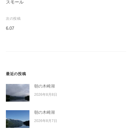
稿
スモール
イ
ナ
ク
ビ
ボ
次の投稿
ー
ゲ
6.07
ド
ー
シ
ョ
ン
最近の投稿
朝の木崎湖
2026年8月8日
朝の木崎湖
2026年8月7日