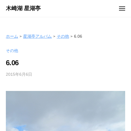
ュ
コ
ー
木崎湖 星湖亭
メ
ン
ニ
長
ュ
テ
ー
野
ン
県
ツ
ホーム
星湖亭アルバム
その他
6.06
大
へ
町
その他
ス
市
キ
の
6.06
ッ
レ
プ
2015年6月6日
b
ン
y
タ
s
ル
e
ボ
i
ー
k
ト
o
/
t
バ
e