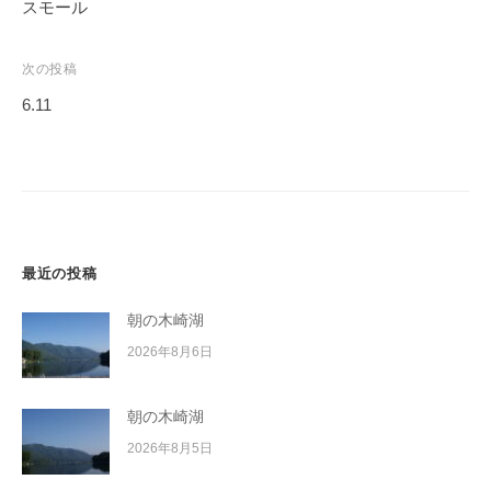
稿
スモール
イ
ナ
ク
ビ
ボ
次の投稿
ー
ゲ
6.11
ド
ー
シ
ョ
ン
最近の投稿
朝の木崎湖
2026年8月6日
朝の木崎湖
2026年8月5日