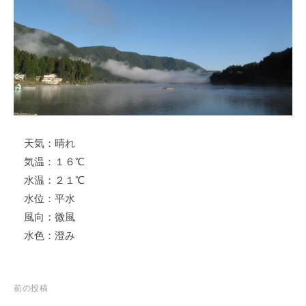
ス
i
ボ
_
ー
w
ト
e
/
b
ス
ワ
ン
天気：晴れ
ボ
ー
気温：１６℃
ト
水温：２１℃
/
水位：平水
貸
風向：微風
し
水色：澄み
竿
/
ウ
投
前の投稿
エ