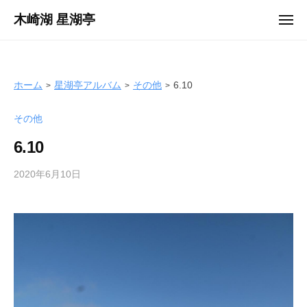
ュ
コ
ー
木崎湖 星湖亭
メ
ン
ニ
長
ュ
テ
ー
野
ン
県
ツ
ホーム
星湖亭アルバム
その他
6.10
大
へ
町
その他
ス
市
キ
の
6.10
ッ
レ
プ
2020年6月10日
b
ン
y
タ
s
ル
e
ボ
i
ー
k
ト
o
/
t
バ
e