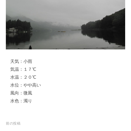
ス
i
ボ
_
ー
w
ト
e
/
b
ス
ワ
ン
天気：小雨
ボ
ー
気温：１７℃
ト
水温：２０℃
/
水位：やや高い
貸
風向：微風
し
水色：濁り
竿
/
ウ
投
前の投稿
エ