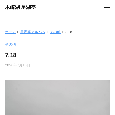
ュ
コ
ー
木崎湖 星湖亭
メ
ン
ニ
長
ュ
テ
ー
野
ン
県
ツ
ホーム
星湖亭アルバム
その他
7.18
大
へ
町
その他
ス
市
キ
の
7.18
ッ
レ
プ
2020年7月18日
b
ン
y
タ
s
ル
e
ボ
i
ー
k
ト
o
/
t
バ
e