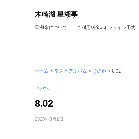
コ
ン
木崎湖 星湖亭
テ
長
星湖亭について
ご利用料金&オンライン予約
ン
野
ツ
県
へ
大
ス
町
キ
市
ホーム
星湖亭アルバム
その他
8.02
ッ
の
レ
プ
その他
ン
8.02
タ
ル
2020年8月2日
b
ボ
y
ー
s