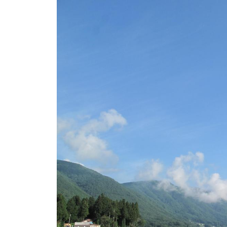
ト
e
/
i
バ
k
ス
o
ボ
t
e
ー
i
ト
_
/
w
ス
e
ワ
b
ン
ボ
ー
ト
/
貸