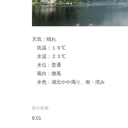
し
竿
/
ウ
天気：晴れ
エ
気温：１９℃
イ
水温：２３℃
ク
水位：普通
ボ
ー
風向：微風
ド
水色：湖北やや濁り、南・澄み
投
前の投稿
稿
8.01