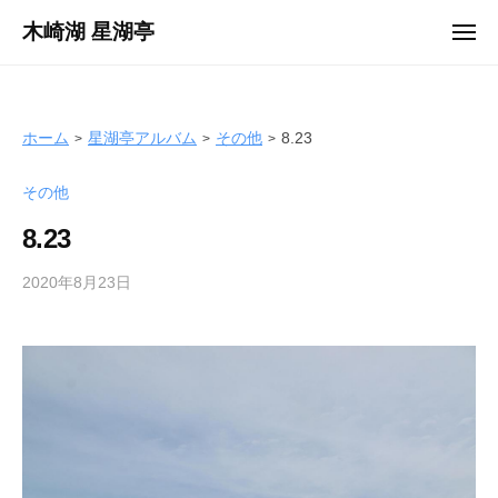
ュ
コ
ー
木崎湖 星湖亭
メ
ン
ニ
長
ュ
テ
ー
野
ン
県
ツ
ホーム
星湖亭アルバム
その他
8.23
大
へ
町
その他
ス
市
キ
の
8.23
ッ
レ
プ
2020年8月23日
b
ン
y
タ
s
ル
e
ボ
i
ー
k
ト
o
/
t
バ
e