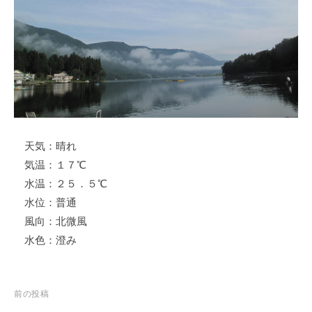
ス
i
ボ
_
ー
w
ト
e
/
b
ス
ワ
ン
天気：晴れ
ボ
ー
気温：１７℃
ト
水温：２５．５℃
/
水位：普通
貸
風向：北微風
し
水色：澄み
竿
/
ウ
投
前の投稿
エ