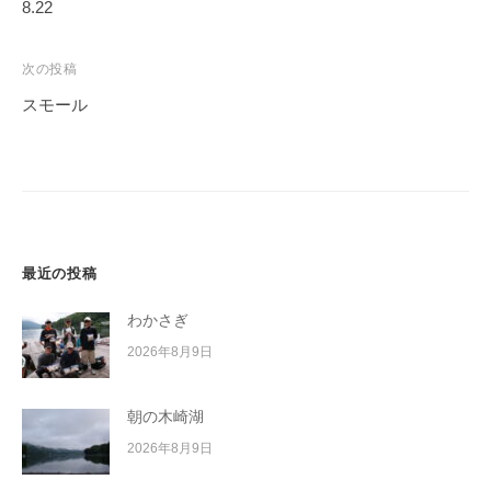
稿
8.22
イ
ナ
ク
ビ
ボ
次の投稿
ー
ゲ
スモール
ド
ー
シ
ョ
ン
最近の投稿
わかさぎ
2026年8月9日
朝の木崎湖
2026年8月9日