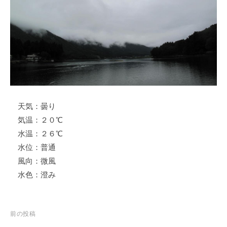
ス
i
ボ
_
ー
w
ト
e
/
b
ス
ワ
ン
天気：曇り
ボ
ー
気温：２０℃
ト
水温：２６℃
/
水位：普通
貸
風向：微風
し
水色：澄み
竿
/
ウ
投
前の投稿
エ