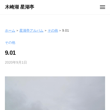
ュ
コ
ー
木崎湖 星湖亭
メ
ン
ニ
長
ュ
テ
ー
野
ン
県
ツ
ホーム
星湖亭アルバム
その他
9.01
大
へ
町
その他
ス
市
キ
の
9.01
ッ
レ
プ
2020年9月1日
b
ン
y
タ
s
ル
e
ボ
i
ー
k
ト
o
/
t
バ
e