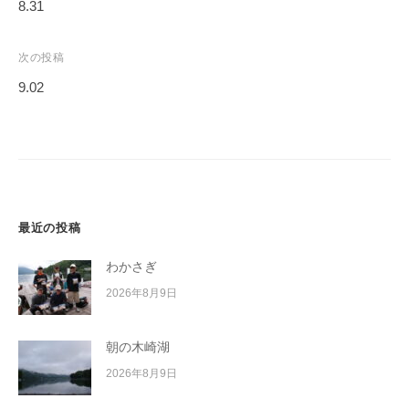
稿
8.31
イ
ナ
ク
ビ
ボ
次の投稿
ー
ゲ
9.02
ド
ー
シ
ョ
ン
最近の投稿
わかさぎ
2026年8月9日
朝の木崎湖
2026年8月9日