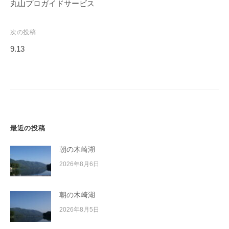
稿
丸山プロガイドサービス
イ
ナ
ク
ビ
ボ
次の投稿
ー
ゲ
9.13
ド
ー
シ
ョ
ン
最近の投稿
朝の木崎湖
2026年8月6日
朝の木崎湖
2026年8月5日