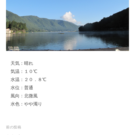
ス
i
ボ
_
ー
w
ト
e
/
b
ス
ワ
ン
天気：晴れ
ボ
ー
気温：１０℃
ト
水温：２０．８℃
/
水位：普通
貸
風向：北微風
し
水色：やや濁り
竿
/
ウ
投
前の投稿
エ