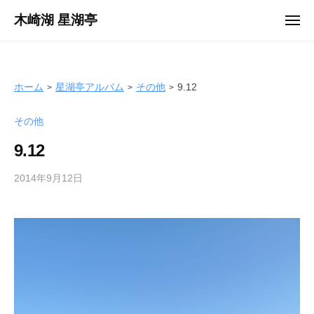
ュ
コ
ー
木崎湖 星湖亭
メ
ン
ニ
長
ュ
テ
ー
野
ン
県
ツ
ホーム
星湖亭アルバム
その他
9.12
大
へ
町
その他
ス
市
キ
の
9.12
ッ
レ
プ
2014年9月12日
b
ン
y
タ
s
ル
e
ボ
i
ー
k
ト
o
/
t
バ
e