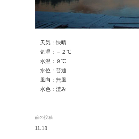
し
竿
/
ウ
天気：快晴
エ
気温：－２℃
イ
水温：９℃
ク
水位：普通
ボ
ー
風向：無風
ド
水色：澄み
投
前の投稿
稿
11.18