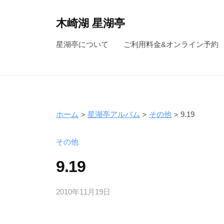
コ
ン
木崎湖 星湖亭
テ
長
星湖亭について
ご利用料金&オンライン予約
ン
野
ツ
県
へ
大
ス
町
キ
市
ホーム
星湖亭アルバム
その他
9.19
ッ
の
レ
プ
その他
ン
9.19
タ
ル
2010年11月19日
b
ボ
y
ー
s