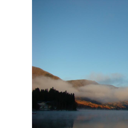
ト
e
/
i
バ
k
ス
o
ボ
t
e
ー
i
ト
_
/
w
ス
e
ワ
b
ン
ボ
ー
ト
/
貸