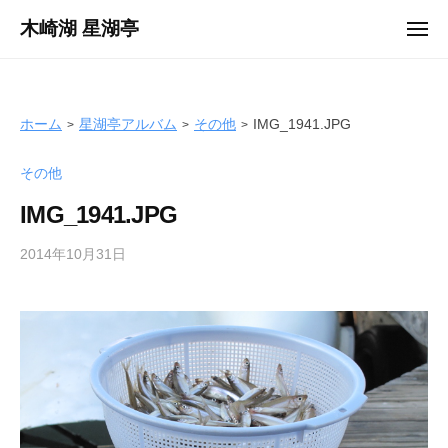
ュ
コ
ー
木崎湖 星湖亭
メ
ン
ニ
長
ュ
テ
ー
野
ン
県
ツ
ホーム
星湖亭アルバム
その他
IMG_1941.JPG
大
へ
町
その他
ス
市
キ
の
IMG_1941.JPG
ッ
レ
プ
2014年10月31日
b
ン
y
タ
s
ル
e
ボ
i
ー
k
ト
o
/
t
バ
e