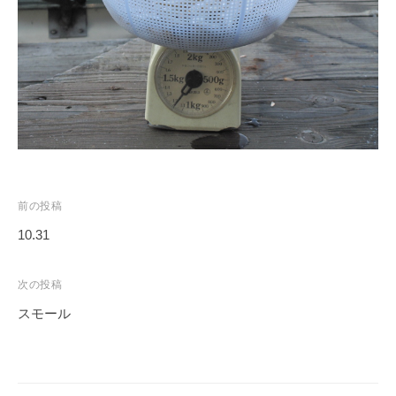
ス
i
ボ
_
ー
w
ト
e
/
b
ス
ワ
ン
ボ
投
ー
前の投稿
ト
稿
10.31
/
ナ
貸
ビ
次の投稿
し
ゲ
スモール
竿
ー
/
シ
ウ
ョ
エ