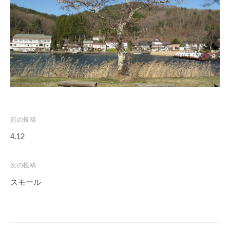
ス
i
ボ
_
ー
w
ト
e
/
b
ス
ワ
ン
ボ
投
ー
前の投稿
ト
稿
4.12
/
ナ
貸
ビ
次の投稿
し
ゲ
スモール
竿
ー
/
シ
ウ
ョ
エ