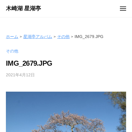
ュ
コ
ー
木崎湖 星湖亭
メ
ン
ニ
長
ュ
テ
ー
野
ン
県
ツ
ホーム
星湖亭アルバム
その他
IMG_2679.JPG
大
へ
町
その他
ス
市
キ
の
IMG_2679.JPG
ッ
レ
プ
2021年4月12日
b
ン
y
タ
s
ル
e
ボ
i
ー
k
ト
o
/
t
バ
e