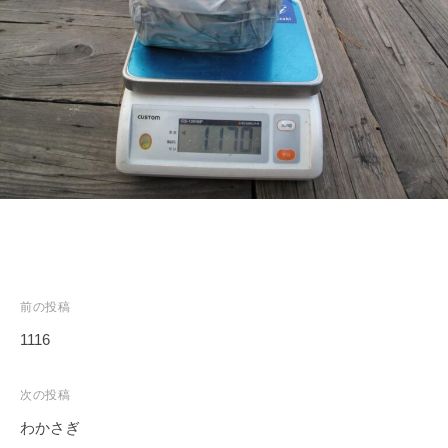
ス
i
ボ
_
ー
w
ト
e
/
b
ス
ワ
ン
ボ
ー
ト
/
投
前の投稿
貸
し
稿
1116
竿
ナ
/
ビ
次の投稿
ウ
ゲ
わかさぎ
エ