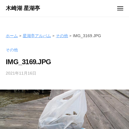
ュ
コ
ー
木崎湖 星湖亭
メ
ン
ニ
長
ュ
テ
ー
野
ン
県
ツ
ホーム
星湖亭アルバム
その他
IMG_3169.JPG
大
へ
町
その他
ス
市
キ
の
IMG_3169.JPG
ッ
レ
プ
2021年11月16日
b
ン
y
タ
s
ル
e
ボ
i
ー
k
ト
o
/
t
バ
e