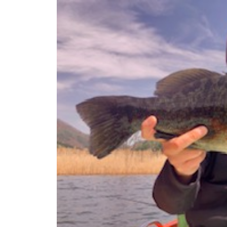
ト
e
/
i
バ
k
ス
o
ボ
t
e
ー
i
ト
_
/
w
ス
e
ワ
b
ン
ボ
ー
ト
/
貸