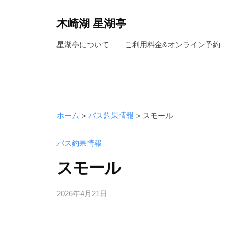
コ
ン
木崎湖 星湖亭
テ
長
星湖亭について
ご利用料金&オンライン予約
ン
野
ツ
県
へ
大
ス
町
キ
市
ホーム
バス釣果情報
スモール
ッ
の
レ
プ
バス釣果情報
ン
スモール
タ
ル
2026年4月21日
b
ボ
y
ー
s