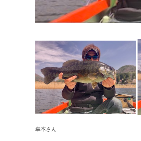
し
竿
/
ウ
エ
イ
ク
ボ
ー
ド
幸本さん