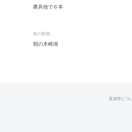
農具他で６本
投
前の投稿
稿
朝の木崎湖
ナ
ビ
ゲ
ー
シ
星湖亭につ
ョ
ン