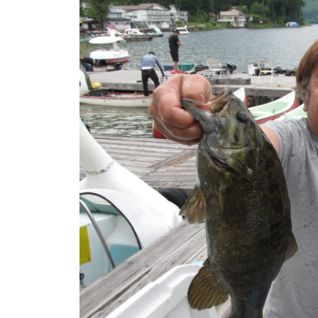
ト
e
/
i
バ
k
ス
o
ボ
t
e
ー
i
ト
_
/
w
ス
e
ワ
b
ン
ボ
ー
ト
/
貸