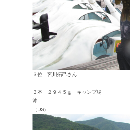
３位 宮川拓己さん
３本 ２９４５ｇ キャンプ場
沖 イモ、
（DS)