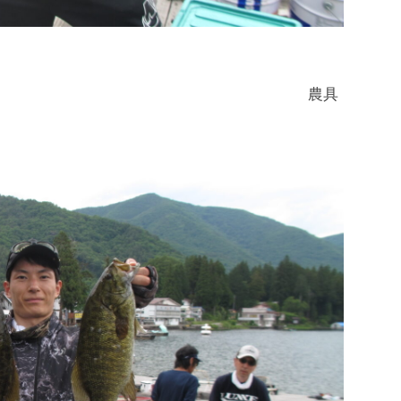
６５ｇ 農具