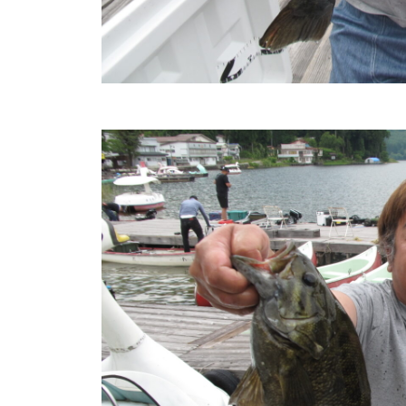
し
竿
/
ウ
エ
イ
ク
ボ
ー
ド