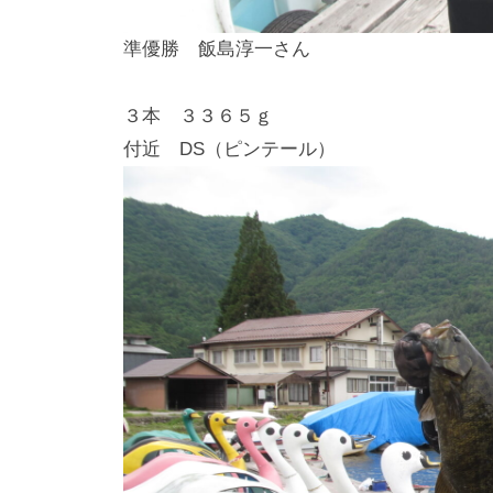
準優勝 飯島淳一さん
３本 ３３
付近 DS（ピンテール）