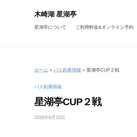
コ
ン
木崎湖 星湖亭
テ
長
星湖亭について
ご利用料金&オンライン予約
ン
野
ツ
県
へ
大
ス
町
キ
市
ホーム
バス釣果情報
星湖亭CUP２戦
ッ
の
レ
プ
バス釣果情報
ン
星湖亭CUP２戦
タ
ル
2026年6月15日
b
ボ
y
ー
s