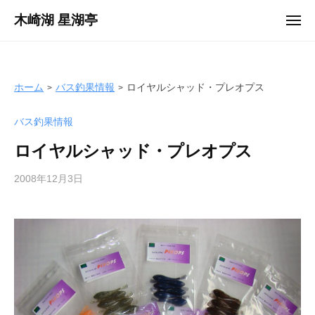
ュ
コ
ー
木崎湖 星湖亭
メ
ン
ニ
長
ュ
テ
ー
野
ン
県
ツ
ホーム
バス釣果情報
ロイヤルシャッド・プレオプス
大
へ
町
バス釣果情報
ス
市
キ
の
ロイヤルシャッド・プレオプス
ッ
レ
プ
2008年12月3日
b
ン
y
タ
s
ル
e
ボ
i
ー
k
ト
o
/
t
バ
e