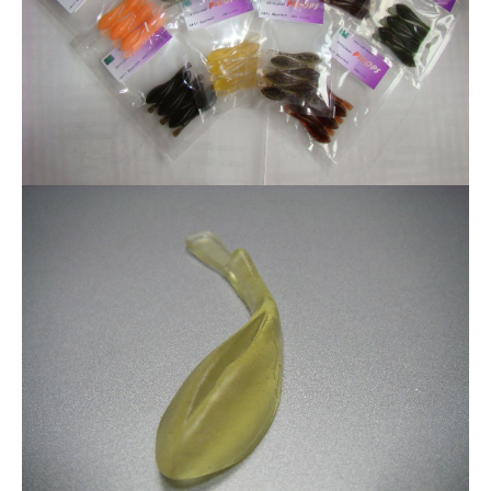
ス
i
ボ
_
ー
w
ト
e
/
b
ス
ワ
ン
ボ
ー
ト
/
貸
し
竿
/
ウ
エ