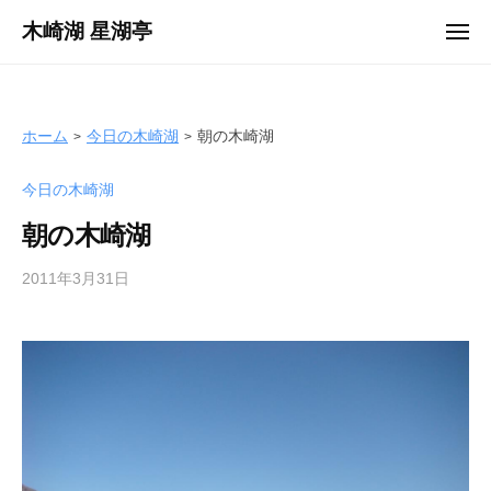
ュ
コ
ー
木崎湖 星湖亭
メ
ン
ニ
長
ュ
テ
ー
野
ン
県
ツ
ホーム
今日の木崎湖
朝の木崎湖
大
へ
町
今日の木崎湖
ス
市
キ
の
朝の木崎湖
ッ
レ
プ
2011年3月31日
b
ン
y
タ
s
ル
e
ボ
i
ー
k
ト
o
/
t
バ
e