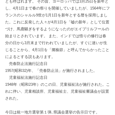
とも呼ばれます。 その昔、ヨーロッパでは3月25日を新年と
イ
し、4月1日まで春の祭りを開催していましたが、1564年にフ
ク
ランスのシャルル9世が1月1日を新年とする暦を採用しまし
ボ
た。これに反発した人々が4月1日を「嘘の新年」として位置
ー
ド
づけ、馬鹿騒ぎをするようになったのがエイプリルフールの
始まりとされています。 また、インドでは悟りの修行は春
分の日から3月末まで行われていましたが、すぐに迷いが生
じることから、4月1日を「揶揄節」と呼んでからかったこと
によるとする説もあります。
売春防止法施行記念日
1957(昭和32)年、「売春防止法」が施行されました。
児童福祉法施行記念日
1948年（昭和23年）のこの日、児童福祉法が施行された。こ
れに伴い、児童相談所、児童福祉士、児童福祉審議会が設置
された。
今日は統一地方選挙第１弾､県議会選挙の告示日です。