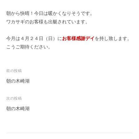
朝から快晴！今日は暖かくなりそうです。
ワカサギのお客様も出艇されています。
今月は４月２４日（日）に
お客様感謝デイ
を持し致します。
こうご期待ください。
投
前の投稿
稿
朝の木崎湖
ナ
ビ
次の投稿
ゲ
朝の木崎湖
ー
シ
ョ