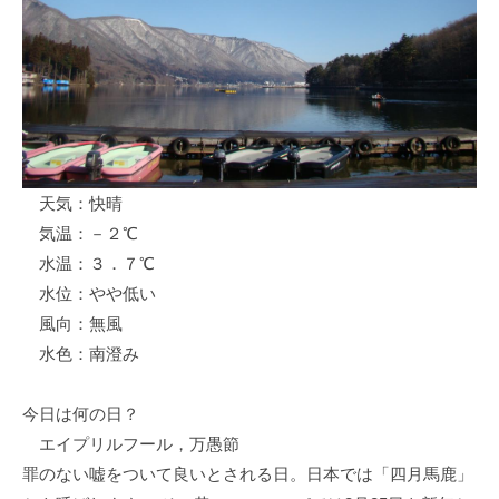
ス
i
ボ
_
ー
w
ト
e
/
b
ス
ワ
天気：快晴
ン
気温：－２℃
ボ
ー
水温：３．７℃
ト
水位：やや低い
/
風向：無風
貸
水色：南澄み
し
竿
今日は何の日？
/
エイプリルフール，万愚節
ウ
罪のない嘘をついて良いとされる日。日本では「四月馬鹿」
エ