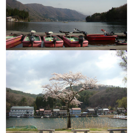
ス
i
ボ
_
ー
w
ト
e
/
b
ス
ワ
ン
ボ
ー
ト
/
貸
し
竿
/
ウ
エ