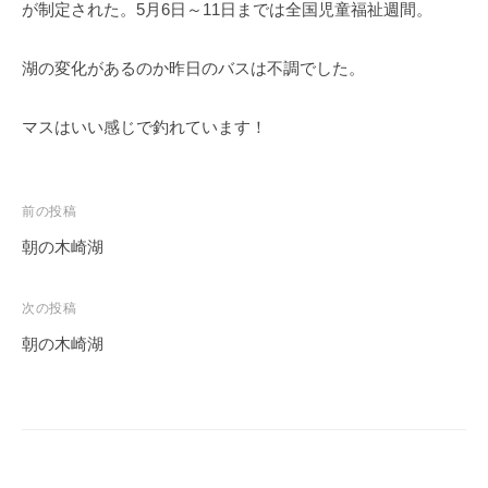
が制定された。5月6日～11日までは全国児童福祉週間。
湖の変化があるのか昨日のバスは不調でした。
マスはいい感じで釣れています！
投
前の投稿
稿
朝の木崎湖
ナ
ビ
次の投稿
ゲ
朝の木崎湖
ー
シ
ョ
ン