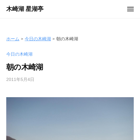
ュ
コ
ー
木崎湖 星湖亭
メ
ン
ニ
長
ュ
テ
ー
野
ン
県
ツ
ホーム
今日の木崎湖
朝の木崎湖
大
へ
町
今日の木崎湖
ス
市
キ
の
朝の木崎湖
ッ
レ
プ
2011年5月4日
b
ン
y
タ
s
ル
e
ボ
i
ー
k
ト
o
/
t
バ
e