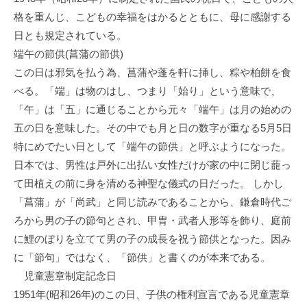
格を重んじ、こどもの幸福をはかるとともに、母に感謝する
日とも規定されている。
端午の節供(菖蒲の節供)
この日は邪気を払う為、菖蒲や蓬を軒に挿し、粽や柏餅を食
べる。「端」は物のはし、つまり「始り」という意味で、
「午」は「五」に通じることから元々「端午」は月の始めの
五の日を意味した。その中でも月と日の数字が重なる5月5日
特にめでたい日として「端午の節供」と呼ぶようになった。
日本では、男性は戸外に出払い女性だけが家の中に閉じ蘢っ
て田植えの前に身を清める神聖な儀式の日だった。 しかし
「菖蒲」が「尚武」と同じ読みであることから、鎌倉時代ご
ろから男の子の節句とされ、甲胄・武者人形等を飾り、庭前
に鯉のぼりを立てて男の子の成長を祝う節供となった。因み
に「節句」ではなく、「節供」と書くのが本来である。
児童憲章制定記念日
1951年(昭和26年)のこの日、子供の権利宣言である児童憲章