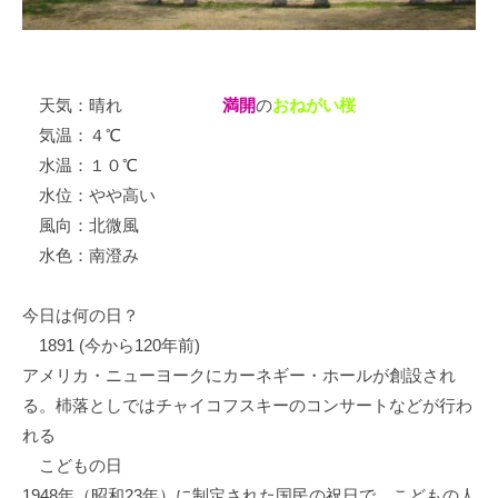
イ
ク
ボ
ー
天気：晴れ
満開
の
おねがい桜
ド
気温：４℃
水温：１０℃
水位：やや高い
風向：北微風
水色：南澄み
今日は何の日？
1891 (今から120年前)
アメリカ・ニューヨークにカーネギー・ホールが創設され
る。杮落としではチャイコフスキーのコンサートなどが行わ
れる
こどもの日
1948年（昭和23年）に制定された国民の祝日で、こどもの人