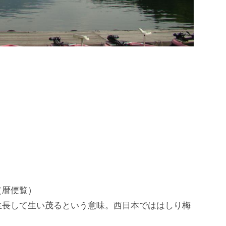
（暦便覧）
生長して生い茂るという意味。西日本でははしり梅