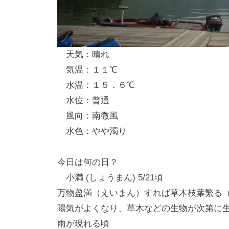
し
竿
/
天気：晴れ
ウ
気温：１１℃
エ
水温：１５．６℃
イ
水位：普通
ク
風向：南微風
ボ
ー
水色：やや濁り
ド
今日は何の日？
小満 (しょうまん) 5/21頃
万物盈満（えいまん）すれば草木枝葉繁る
陽気がよくなり、草木などの生物が次第に
雨が現れる頃