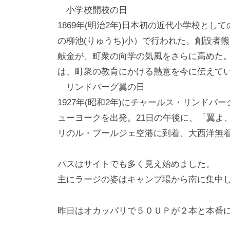
小学校開校の日
1869年(明治2年)日本初の近代小学校と
の柳池(りゅうち)小）で行われた。創設者熊
献金が、町衆の向学の気風をさらに高めた
は、町衆の教育にかける熱意を今に伝えて
リンドバーグ翼の日
1927年(昭和2年)にチャールス・リンド
ューヨークを出発。21日の午後に、「翼よ
リのル・ブールジェ空港に到着、大西洋無
バスはサイトでも多く見え始めました。
主にラージの姿はキャンプ場から南に集中
昨日はオカッパリで５０ＵＰが２本と本番