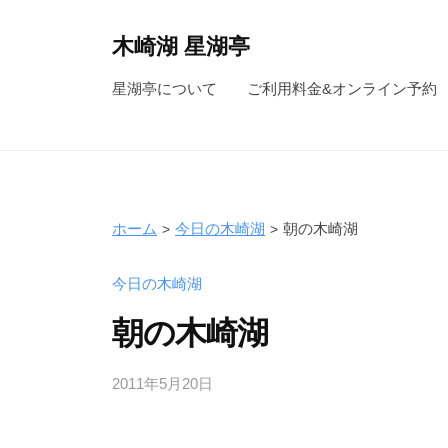
コ
ン
木崎湖 星湖亭
テ
長
星湖亭について
ご利用料金&オンライン予約
ン
野
ツ
県
へ
大
ス
町
キ
市
ホーム
今日の木崎湖
朝の木崎湖
ッ
の
レ
プ
今日の木崎湖
ン
朝の木崎湖
タ
ル
2011年5月20日
b
ボ
y
ー
s