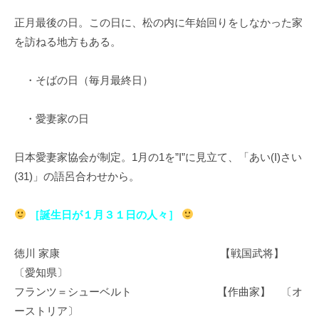
イ
正月最後の日。この日に、松の内に年始回りをしなかった家
ク
を訪ねる地方もある。
ボ
ー
ド
・そばの日（毎月最終日）
・愛妻家の日
日本愛妻家協会が制定。1月の1を”I”に見立て、「あい(I)さい
(31)」の語呂合わせから。
［誕生日が１月３１日の人々］
徳川 家康 【戦国武将】
〔愛知県〕
フランツ＝シューベルト 【作曲家】 〔オ
ーストリア〕