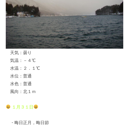
ス
i
ボ
_
ー
w
ト
e
/
b
ス
ワ
天気：曇り
ン
気温：－４℃
ボ
ー
水温：２．１℃
ト
水位：普通
/
水色：普通
貸
風向：北１ｍ
し
竿
１月３１日
/
ウ
・晦日正月，晦日節
エ