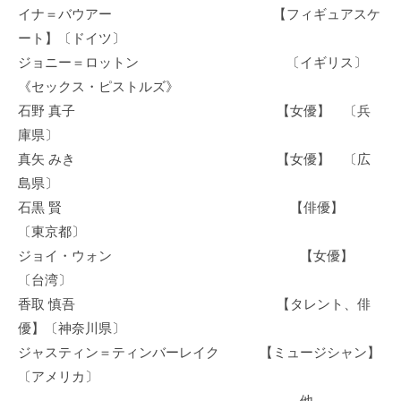
イナ＝バウアー 【フィギュアスケ
ート】〔ドイツ〕
ジョニー＝ロットン 〔イギリス〕
《セックス・ピストルズ》
石野 真子 【女優】 〔兵
庫県〕
真矢 みき 【女優】 〔広
島県〕
石黒 賢 【俳優】
〔東京都〕
ジョイ・ウォン 【女優】
〔台湾〕
香取 慎吾 【タレント、俳
優】〔神奈川県〕
ジャスティン＝ティンバーレイク 【ミュージシャン】
〔アメリカ〕
他