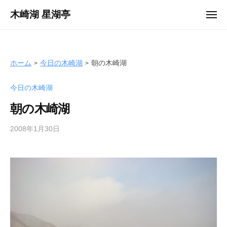
ュ
コ
ー
木崎湖 星湖亭
メ
ン
ニ
長
ュ
テ
ー
野
ン
県
ツ
ホーム
今日の木崎湖
朝の木崎湖
大
へ
町
今日の木崎湖
ス
市
キ
の
朝の木崎湖
ッ
レ
プ
2008年1月30日
b
ン
y
タ
s
ル
e
ボ
i
ー
k
ト
o
/
t
バ
e