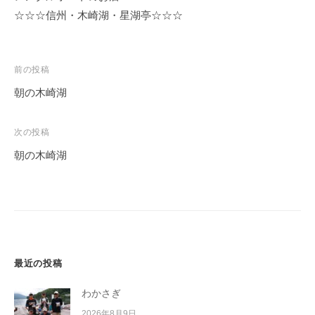
☆☆☆信州・木崎湖・星湖亭☆☆☆
投
前の投稿
稿
朝の木崎湖
ナ
ビ
次の投稿
ゲ
朝の木崎湖
ー
シ
ョ
ン
最近の投稿
わかさぎ
2026年8月9日