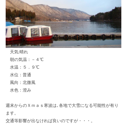
ス
i
ボ
_
ー
w
ト
e
/
b
ス
ワ
天気:晴れ
ン
朝の気温：－４℃
ボ
ー
水温：５．９℃
ト
水位：普通
/
風向：北微風
貸
水色：澄み
し
竿
週末からのＸｍａｓ寒波は､各地で大雪になる可能性が有り
/
ます。
ウ
交通等影響が出なければ良いのですが・・・。
エ