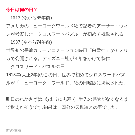
イ
今日は何の日？
ク
1913 (今から98年前)
ボ
アメリカのニューヨークワールド紙で記者のアーサー・ウィ
ー
ド
ンが考案した「クロスワードパズル」が初めて掲載される
1937 (今から74年前)
世界初の長編カラーアニメーション映画「白雪姫」がアメリ
カで公開される。ディズニー社が４年をかけて製作
クロスワード・パズルの日
1913年(大正2年)のこの日、世界で初めてクロスワードパズ
ルが「ニューヨーク・ワールド」紙の日曜版に掲載された。
昨日のわかさぎは､あまりにも寒く､手先の感覚がなくなるま
で耐えたそうです.釣果は一回分の天麩羅との事でした。
投
前の投稿