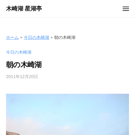
ュ
コ
ー
木崎湖 星湖亭
メ
ン
ニ
長
ュ
テ
ー
野
ン
県
ツ
ホーム
今日の木崎湖
朝の木崎湖
大
へ
町
今日の木崎湖
ス
市
キ
の
朝の木崎湖
ッ
レ
プ
2011年12月20日
b
ン
y
タ
s
ル
e
ボ
i
ー
k
ト
o
/
t
バ
e