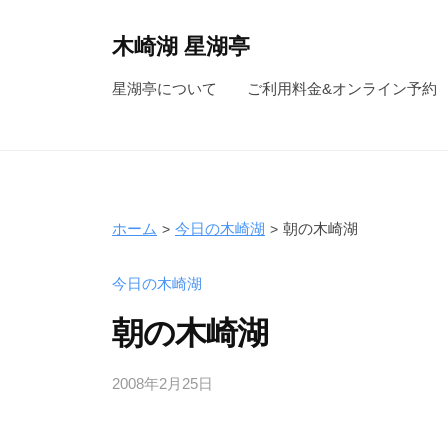
コ
ン
木崎湖 星湖亭
テ
長
星湖亭について
ご利用料金&オンライン予約
ン
野
ツ
県
へ
大
ス
町
キ
市
ホーム
今日の木崎湖
朝の木崎湖
ッ
の
レ
プ
今日の木崎湖
ン
朝の木崎湖
タ
ル
2008年2月25日
b
ボ
y
ー
s