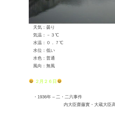
し
竿
/
天気：曇り
ウ
気温：－３℃
エ
水温：０．７℃
イ
水位：低い
ク
水色：普通
ボ
ー
風向：無風
ド
２月２６日
・1936年 – 二・二六事件
内大臣齋藤實・大蔵大臣高橋是