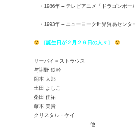
・1986年 – テレビアニメ「ドラゴンボ
・1993年 – ニューヨーク世界貿易セン
［誕生日が２月２６日の人々］
リーバイ＝ストラウス 【リーバ
与謝野 鉄幹 【歌人（短
岡本 太郎 【洋画家、
土田 よしこ 【漫画家
桑田 佳祐 【サザンオー
藤本 美貴 【歌手】
クリスタル・ケイ 【歌手
他