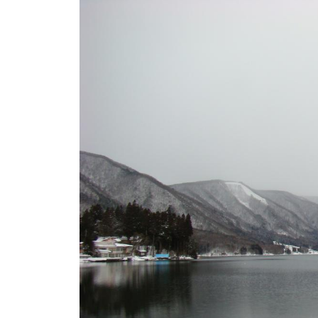
ト
e
/
i
バ
k
ス
o
ボ
t
e
ー
i
ト
_
/
w
ス
e
ワ
b
ン
ボ
ー
ト
/
貸