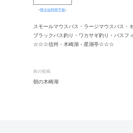
–
降水短時間予報
–
スモールマウスバス・ラージマウスバス・
ブラックバス釣り・ワカサギ釣り・バスフ
☆☆☆信州・木崎湖・星湖亭☆☆☆
投
前の投稿
稿
朝の木崎湖
ナ
ビ
ゲ
ー
シ