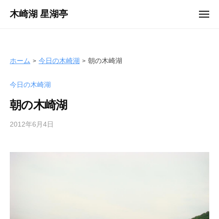
ュ
コ
ー
木崎湖 星湖亭
メ
ン
ニ
長
ュ
テ
ー
野
ン
県
ツ
ホーム
今日の木崎湖
朝の木崎湖
大
へ
町
今日の木崎湖
ス
市
キ
の
朝の木崎湖
ッ
レ
プ
2012年6月4日
b
ン
y
タ
s
ル
e
ボ
i
ー
k
ト
o
/
t
バ
e