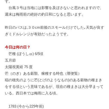
す。
イ
台風３号は当地には影響を及ぼさないと思われますので、
ク
週末は梅雨前の絶好の釣日和になると思います。
ボ
ー
ド
昨日のバスは,３０cm前後のスモールだけでした｡天気が良す
ぎミドルレンジが有効だったようです。
今日は何の日？
芒種 (ぼうしゅ) 6/5頃
五月節
太陽視黄経 75 度
芒（のぎ）ある穀類、稼種する時也（暦便覧）
稲の穂先のように芒(とげのようなもの)のある穀物の種まき
をする頃という意味であるが、現在の種まきは大分早まって
いる。西日本では梅雨に入る頃。
1783 (今から229年前)