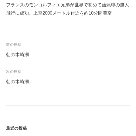
フランスのモンゴルフィエ兄弟が世界で初めて熱気球の無人
飛行に成功。上空2000メートル付近を約10分間滞空
投
前の投稿
稿
朝の木崎湖
ナ
ビ
次の投稿
ゲ
朝の木崎湖
ー
シ
ョ
ン
最近の投稿