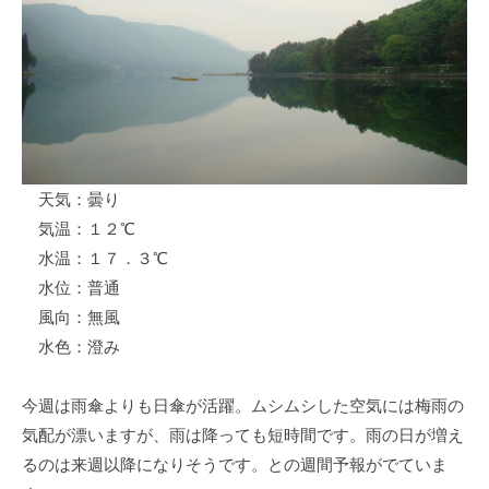
ス
i
ボ
_
ー
w
ト
e
/
b
ス
ワ
天気：曇り
ン
気温：１２℃
ボ
ー
水温：１７．３℃
ト
水位：普通
/
風向：無風
貸
水色：澄み
し
竿
今週は雨傘よりも日傘が活躍。ムシムシした空気には梅雨の
/
気配が漂いますが、雨は降っても短時間です。雨の日が増え
ウ
るのは来週以降になりそうです。との週間予報がでていま
エ