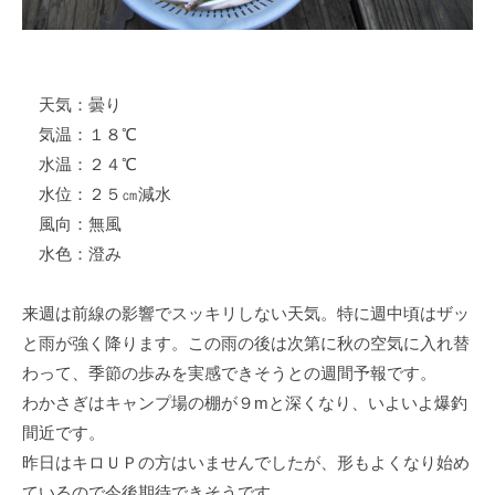
イ
ク
ボ
ー
天気：曇り
ド
気温：１８℃
水温：２４℃
水位：２５㎝減水
風向：無風
水色：澄み
来週は前線の影響でスッキリしない天気。特に週中頃はザッ
と雨が強く降ります。この雨の後は次第に秋の空気に入れ替
わって、季節の歩みを実感できそうとの週間予報です。
わかさぎはキャンプ場の棚が９mと深くなり、いよいよ爆釣
間近です。
昨日はキロＵＰの方はいませんでしたが、形もよくなり始め
ているので今後期待できそうです。