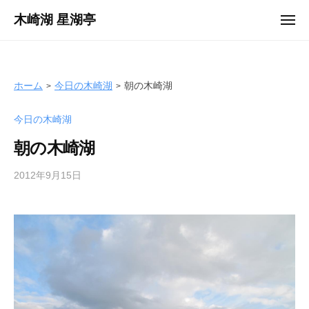
ュ
コ
ー
木崎湖 星湖亭
メ
ン
ニ
長
ュ
テ
ー
野
ン
県
ツ
ホーム
今日の木崎湖
朝の木崎湖
大
へ
町
今日の木崎湖
ス
市
キ
の
朝の木崎湖
ッ
レ
プ
2012年9月15日
b
ン
y
タ
s
ル
e
ボ
i
ー
k
ト
o
/
t
バ
e