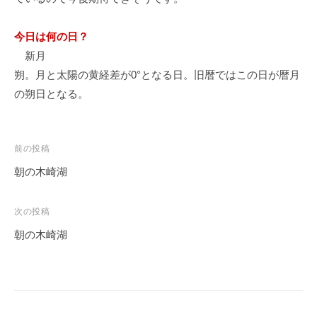
今日は何の日？
新月
朔。月と太陽の黄経差が0°となる日。旧暦ではこの日が暦月
の朔日となる。
投
前の投稿
稿
朝の木崎湖
ナ
ビ
次の投稿
ゲ
朝の木崎湖
ー
シ
ョ
ン