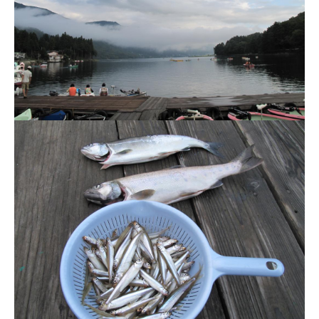
ス
i
ボ
_
ー
w
ト
e
/
b
ス
ワ
ン
ボ
ー
ト
/
貸
し
竿
/
ウ
エ