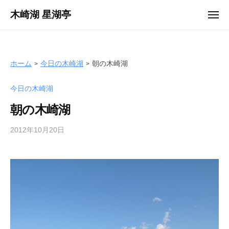
ュ
コ
ー
木崎湖 星湖亭
メ
ン
ニ
長
ュ
テ
ー
野
ン
県
ツ
ホーム
今日の木崎湖
朝の木崎湖
大
へ
町
今日の木崎湖
ス
市
キ
の
朝の木崎湖
ッ
レ
プ
2012年10月20日
b
ン
y
タ
s
ル
e
ボ
i
ー
k
ト
o
/
t
バ
e