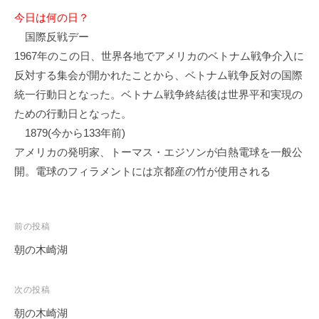
今日は何の日？
国際反戦デー
1967年のこの日、世界各地でアメリカのベトナム戦争介入に
反対する集会が開かれたことから、ベトナム戦争反対の国際
統一行動日となった。ベトナム戦争終結後は世界平和実現の
ための行動日となった。
1879(今から133年前)
アメリカの発明家、トーマス・エジソンが白熱電球を一般公
開。電球のフィラメントには京都産の竹が使用される
投
前の投稿
稿
朝の木崎湖
ナ
ビ
次の投稿
ゲ
朝の木崎湖