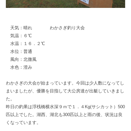
イ
ク
ボ
ー
天気：晴れ わかさぎ釣り大会
ド
気温：６℃
水温：１６．２℃
水位：普通
風向：北微風
水色：澄み
わかさぎの大会が始まっています。今回は少人数になってし
まいましたが、優勝を目指して大公房達が出艇していきまし
た。
昨日の釣果は浮桟橋横水深９ｍで１．４Kg(サシカット）500
匹以上でした。湖西、湖北も300匹以上と雨の後、状況は良
くなっています。