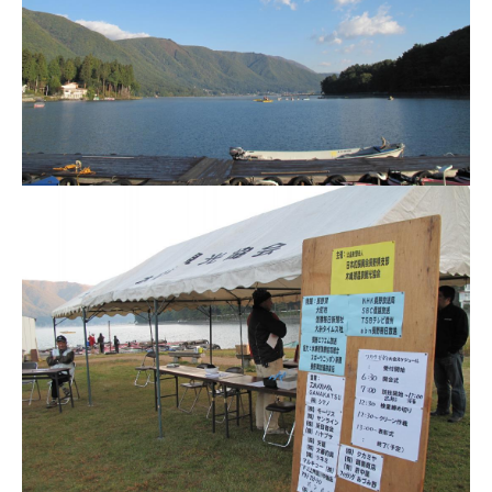
ス
i
ボ
_
ー
w
ト
e
/
b
ス
ワ
ン
ボ
ー
ト
/
貸
し
竿
/
ウ
エ