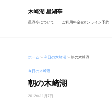
コ
ン
木崎湖 星湖亭
テ
長
星湖亭について
ご利用料金&オンライン予約
ン
野
ツ
県
へ
大
ス
町
キ
市
ホーム
今日の木崎湖
朝の木崎湖
ッ
の
レ
プ
今日の木崎湖
ン
朝の木崎湖
タ
ル
2012年11月7日
b
ボ
y
ー
s