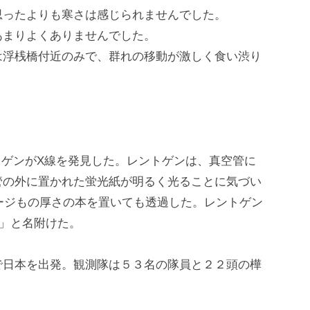
思ったよりも寒さは感じられませんでした。
あまりよくありませんでした。
は浮桟橋付近のみで、群れの移動が激しく食い渋り
レントゲンがX線を発見した。レントゲンは、真空管に
管の外に置かれた蛍光紙が明るく光ることに気づい
ページもの厚さの本を置いても透過した。レントゲン
」と名附けた。
で日本を出発。観測隊は５３名の隊員と２２頭の樺