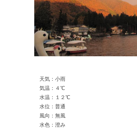
天気：小雨
気温：４℃
水温：１２℃
水位：普通
風向：無風
水色：澄み