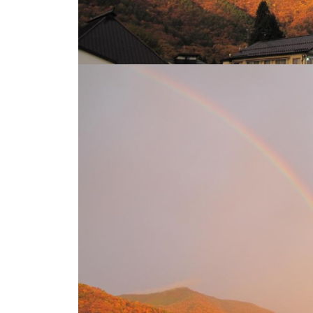
し
竿
/
ウ
エ
イ
ク
ボ
ー
ド