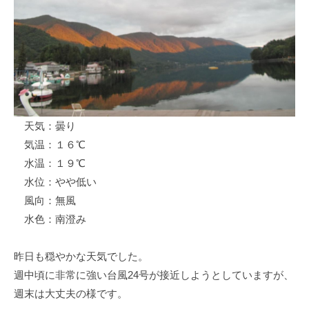
ス
i
ボ
_
ー
w
ト
e
/
b
ス
ワ
天気：曇り
ン
気温：１６℃
ボ
ー
水温：１９℃
ト
水位：やや低い
/
風向：無風
貸
水色：南澄み
し
竿
昨日も穏やかな天気でした。
/
週中頃に非常に強い台風24号が接近しようとしていますが、
ウ
週末は大丈夫の様です。
エ