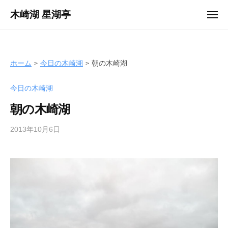
ュ
コ
ー
木崎湖 星湖亭
メ
ン
ニ
長
ュ
テ
ー
野
ン
県
ツ
ホーム
今日の木崎湖
朝の木崎湖
大
へ
町
今日の木崎湖
ス
市
キ
の
朝の木崎湖
ッ
レ
プ
2013年10月6日
b
ン
y
タ
s
ル
e
ボ
i
ー
k
ト
o
/
t
バ
e