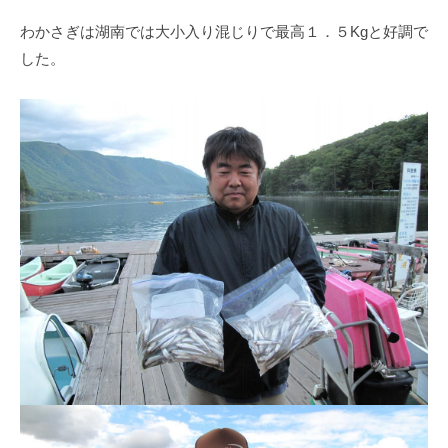
イ
わかさぎは湖南では大小入り混じりで最高１．５Kgと好調で
ク
した。
ボ
ー
ド