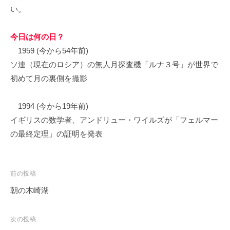
い。
今日は何の日？
1959 (今から54年前)
ソ連（現在のロシア）の無人月探査機「ルナ３号」が世界で
初めて月の裏側を撮影
1994 (今から19年前)
イギリスの数学者、アンドリュー・ワイルズが「フェルマー
の最終定理」の証明を発表
投
前の投稿
稿
朝の木崎湖
ナ
ビ
次の投稿