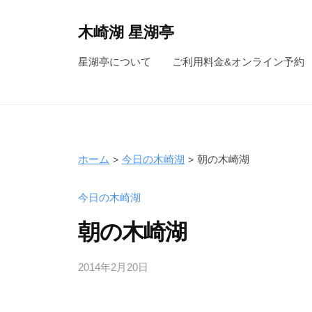
コ
ン
木崎湖 星湖亭
テ
長
星湖亭について
ご利用料金&オンライン予約
ン
野
ツ
県
へ
大
ス
町
キ
市
ホーム
今日の木崎湖
朝の木崎湖
ッ
の
レ
プ
今日の木崎湖
ン
朝の木崎湖
タ
ル
2014年2月20日
b
ボ
y
ー
s