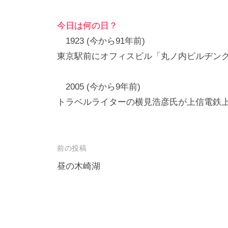
今日は何の日？
1923 (今から91年前)
東京駅前にオフィスビル「丸ノ内ビルヂン
2005 (今から9年前)
トラベルライターの横見浩彦氏が上信電鉄上州
投
前の投稿
稿
昼の木崎湖
ナ
ビ
ゲ