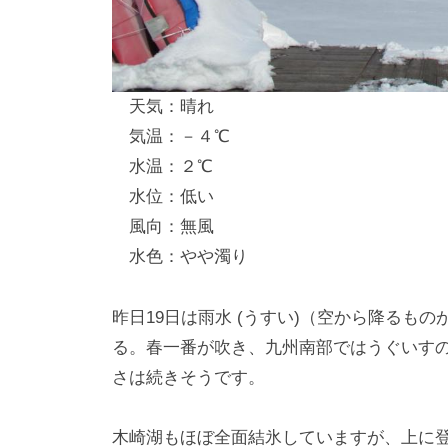
し
竿
/
天気：晴れ
ウ
気温：－４℃
エ
水温：２℃
イ
水位：低い
ク
風向：無風
ボ
ー
水色：やや濁り
ド
昨日19日は雨水 (うすい)（空から降るも
る。春一番が吹き、九州南部ではうぐいす
さは続きそうです。
木崎湖もほぼ全面結氷していますが、上に