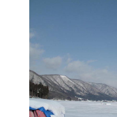
ト
e
/
i
バ
k
ス
o
ボ
t
e
ー
i
ト
_
/
w
ス
e
ワ
b
ン
ボ
ー
ト
/
貸