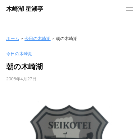
ュ
コ
ー
木崎湖 星湖亭
メ
ン
ニ
長
ュ
テ
ー
野
ン
県
ツ
ホーム
今日の木崎湖
朝の木崎湖
大
へ
町
今日の木崎湖
ス
市
キ
の
朝の木崎湖
ッ
レ
プ
2008年4月27日
b
ン
y
タ
s
ル
e
ボ
i
ー
k
ト
o
/
t
バ
e