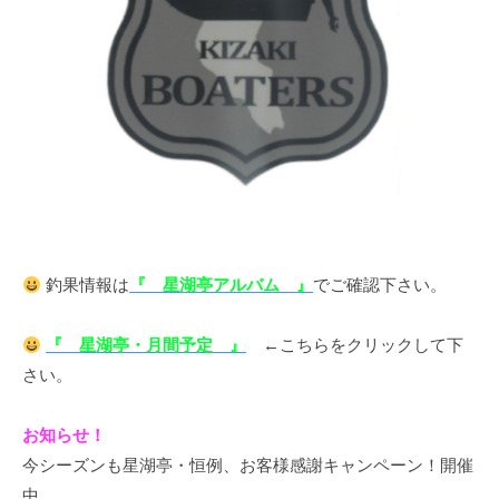
ス
i
ボ
_
ー
w
ト
e
/
b
ス
ワ
ン
ボ
ー
釣果情報は
『 星湖亭アルバム 』
でご確認下さい。
ト
/
貸
『 星湖亭・月間予定 』
←こちらをクリックして下
し
さい。
竿
/
お知らせ！
ウ
今シーズンも星湖亭・恒例、お客様感謝キャンペーン！開催
エ
中。