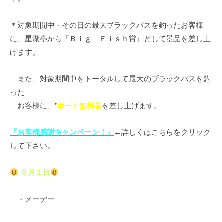
イ
ク
＊対象期間中・その日の最大ブラックバスを釣ったお客様
ボ
に、星湖亭から『Ｂｉｇ Ｆｉｓｈ賞』として景品を差し上
ー
げます。
ド
また、対象期間中をトータルして最大のブラックバスを釣
った
お客様に、”
ボート無料券
を差し上げます。
『お客様感謝キャンペーン！』
←
詳しくはこちらをクリック
して下さい。
５月１日
・メーデー