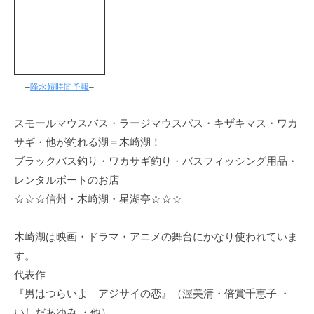
–
降水短時間予報
–
スモールマウスバス・ラージマウスバス・キザキマス・ワカ
サギ・他が釣れる湖＝木崎湖！
ブラックバス釣り・ワカサギ釣り・バスフィッシング用品・
レンタルボートのお店
☆☆☆信州・木崎湖・星湖亭☆☆☆
木崎湖は映画・ドラマ・アニメの舞台にかなり使われていま
す。
代表作
『男はつらいよ アジサイの恋』（渥美清・倍賞千恵子 ・
いしだあゆみ ・他）