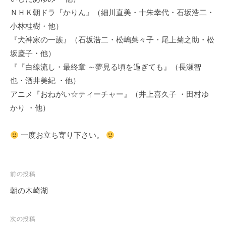
ＮＨＫ朝ドラ『かりん』（細川直美・十朱幸代・石坂浩二・
小林桂樹・他）
『犬神家の一族』（石坂浩二・松嶋菜々子・尾上菊之助・松
坂慶子・他）
『『白線流し・最終章 ～夢見る頃を過ぎても』（長瀬智
也・酒井美紀 ・他）
アニメ『おねがい☆ティーチャー』（井上喜久子 ・田村ゆ
かり ・他）
一度お立ち寄り下さい。
投
前の投稿
稿
朝の木崎湖
ナ
ビ
次の投稿