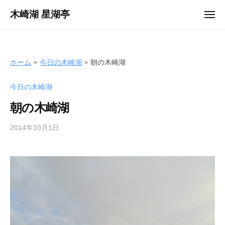
ュ
コ
ー
木崎湖 星湖亭
メ
ン
ニ
長
ュ
テ
ー
野
ン
県
ツ
ホーム
今日の木崎湖
朝の木崎湖
大
へ
町
今日の木崎湖
ス
市
キ
の
朝の木崎湖
ッ
レ
プ
2014年10月1日
b
ン
y
タ
s
ル
e
ボ
i
ー
k
ト
o
/
t
バ
e