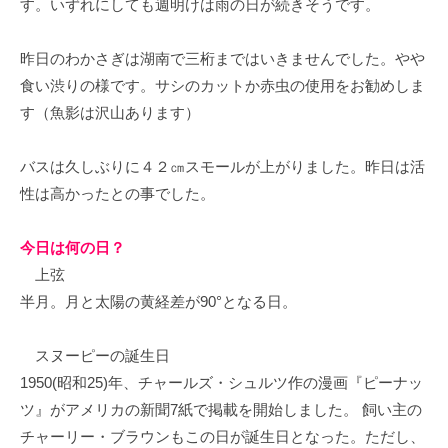
す。いずれにしても週明けは雨の日が続きそうです。
イ
ク
昨日のわかさぎは湖南で三桁まではいきませんでした。やや
ボ
食い渋りの様です。サシのカットか赤虫の使用をお勧めしま
ー
ド
す（魚影は沢山あります）
バスは久しぶりに４２㎝スモールが上がりました。昨日は活
性は高かったとの事でした。
今日は何の日？
上弦
半月。月と太陽の黄経差が90°となる日。
スヌーピーの誕生日
1950(昭和25)年、チャールズ・シュルツ作の漫画『ピーナッ
ツ』がアメリカの新聞7紙で掲載を開始しました。 飼い主の
チャーリー・ブラウンもこの日が誕生日となった。ただし、