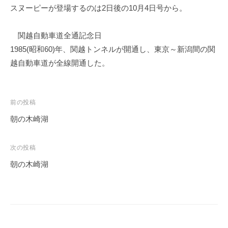
スヌーピーが登場するのは2日後の10月4日号から。
関越自動車道全通記念日
1985(昭和60)年、関越トンネルが開通し、東京～新潟間の関
越自動車道が全線開通した。
投
前の投稿
稿
朝の木崎湖
ナ
ビ
次の投稿
ゲ
朝の木崎湖
ー
シ
ョ
ン