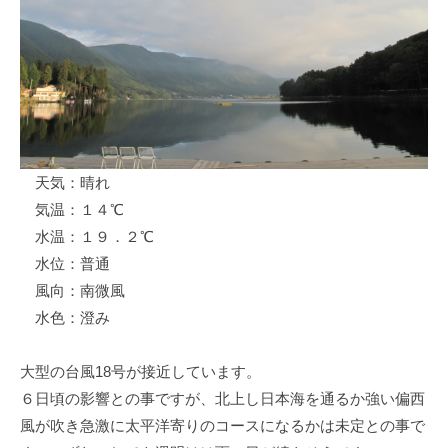
ス
i
ボ
_
ー
w
ト
e
/
b
ス
ワ
天気：晴れ
ン
気温：１４℃
ボ
ー
水温：１９．２℃
ト
水位：普通
/
風向：南微風
貸
水色：澄み
し
竿
大型の台風18号が接近しています。
/
６日頃の影響との事ですが、北上し日本海を通るか強い偏西
ウ
風が吹き急激に太平洋寄りのコースになるかは未定との事で
エ