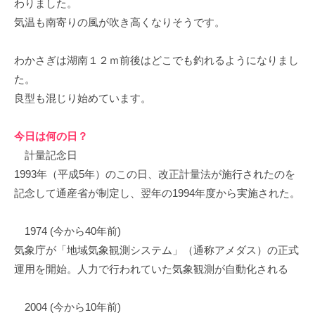
わりました。
イ
気温も南寄りの風が吹き高くなりそうです。
ク
ボ
わかさぎは湖南１２ｍ前後はどこでも釣れるようになりまし
ー
ド
た。
良型も混じり始めています。
今日は何の日？
計量記念日
1993年（平成5年）のこの日、改正計量法が施行されたのを
記念して通産省が制定し、翌年の1994年度から実施された。
1974 (今から40年前)
気象庁が「地域気象観測システム」（通称アメダス）の正式
運用を開始。人力で行われていた気象観測が自動化される
2004 (今から10年前)