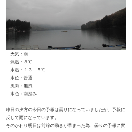
ス
i
ボ
_
ー
w
ト
e
/
b
ス
ワ
天気：雨
ン
気温：８℃
ボ
ー
水温：１３．５℃
ト
水位：普通
/
風向：無風
貸
水色：南澄み
し
竿
昨日の夕方の今日の予報は曇りになっていましたが、予報に
/
反して雨になっています。
ウ
そのかわり明日は前線の動きが早まった為、曇りの予報に変
エ