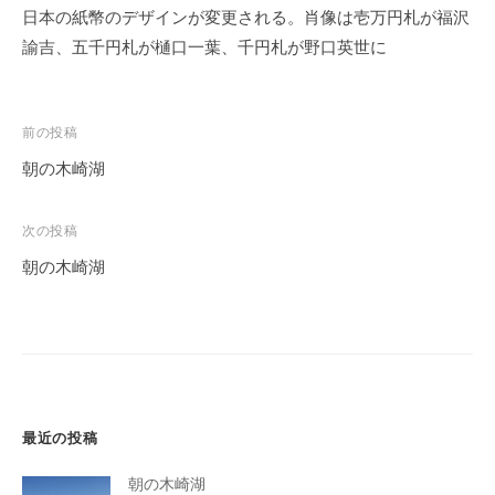
日本の紙幣のデザインが変更される。肖像は壱万円札が福沢
諭吉、五千円札が樋口一葉、千円札が野口英世に
投
前の投稿
稿
朝の木崎湖
ナ
ビ
次の投稿
ゲ
朝の木崎湖
ー
シ
ョ
ン
最近の投稿
朝の木崎湖