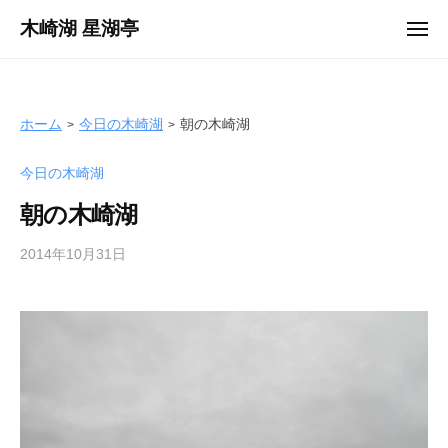
ュ
コ
ー
木崎湖 星湖亭
メ
ン
ニ
長
ュ
テ
ー
野
ン
県
ツ
ホーム
今日の木崎湖
朝の木崎湖
大
へ
町
今日の木崎湖
ス
市
キ
の
朝の木崎湖
ッ
レ
プ
2014年10月31日
b
ン
y
タ
s
ル
e
ボ
i
ー
k
ト
o
/
t
バ
e