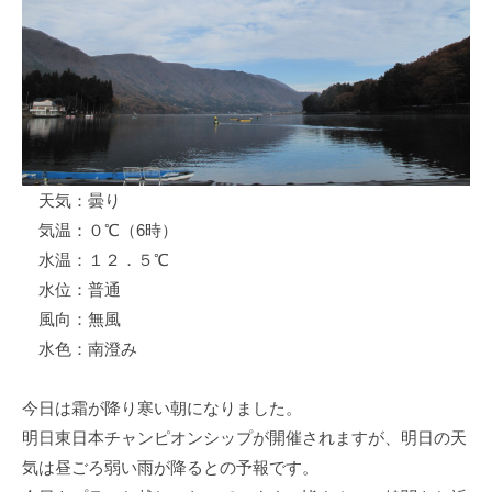
ス
i
ボ
_
ー
w
ト
e
/
b
ス
ワ
天気：曇り
ン
気温：０℃（6時）
ボ
ー
水温：１２．５℃
ト
水位：普通
/
風向：無風
貸
水色：南澄み
し
竿
今日は霜が降り寒い朝になりました。
/
明日東日本チャンピオンシップが開催されますが、明日の天
ウ
気は昼ごろ弱い雨が降るとの予報です。
エ