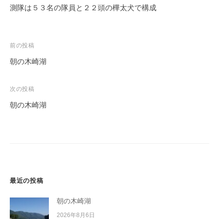
測隊は５３名の隊員と２２頭の樺太犬で構成
投
前の投稿
稿
朝の木崎湖
ナ
ビ
次の投稿
ゲ
朝の木崎湖
ー
シ
ョ
ン
最近の投稿
朝の木崎湖
2026年8月6日