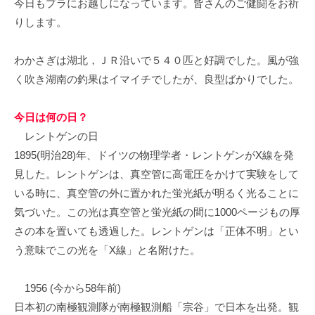
今日もプラにお越しになっています。皆さんのご健闘をお祈
イ
りします。
ク
ボ
わかさぎは湖北，ＪＲ沿いで５４０匹と好調でした。風が強
ー
ド
く吹き湖南の釣果はイマイチでしたが、良型ばかりでした。
今日は何の日？
レントゲンの日
1895(明治28)年、ドイツの物理学者・レントゲンがX線を発
見した。レントゲンは、真空管に高電圧をかけて実験をして
いる時に、真空管の外に置かれた蛍光紙が明るく光ることに
気づいた。この光は真空管と蛍光紙の間に1000ページもの厚
さの本を置いても透過した。レントゲンは「正体不明」とい
う意味でこの光を「X線」と名附けた。
1956 (今から58年前)
日本初の南極観測隊が南極観測船「宗谷」で日本を出発。観