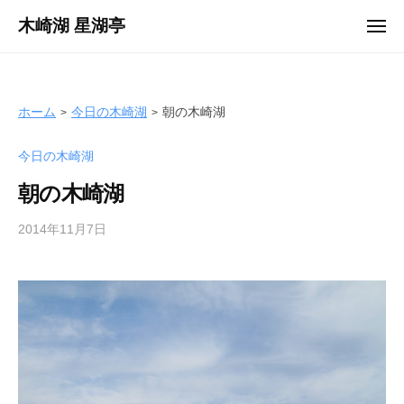
ュ
コ
ー
木崎湖 星湖亭
メ
ン
ニ
長
ュ
テ
ー
野
ン
県
ツ
ホーム
今日の木崎湖
朝の木崎湖
大
へ
町
今日の木崎湖
ス
市
キ
の
朝の木崎湖
ッ
レ
プ
2014年11月7日
b
ン
y
タ
s
ル
e
ボ
i
ー
k
ト
o
/
t
バ
e