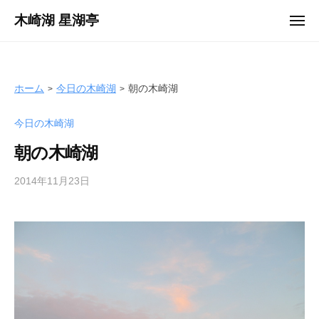
ュ
コ
ー
木崎湖 星湖亭
メ
ン
ニ
長
ュ
テ
ー
野
ン
県
ツ
ホーム
今日の木崎湖
朝の木崎湖
大
へ
町
今日の木崎湖
ス
市
キ
の
朝の木崎湖
ッ
レ
プ
2014年11月23日
b
ン
y
タ
s
ル
e
ボ
i
ー
k
ト
o
/
t
バ
e