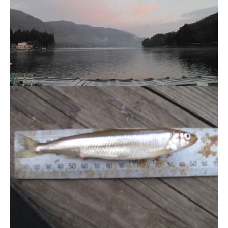
ス
i
ボ
_
ー
w
ト
e
/
b
ス
ワ
ン
ボ
ー
ト
/
貸
し
竿
/
ウ
エ