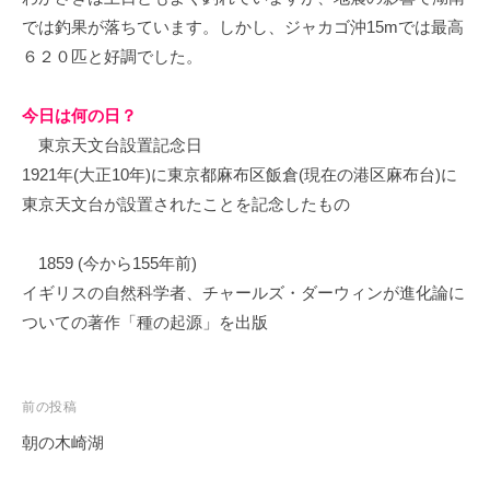
では釣果が落ちています。しかし、ジャカゴ沖15mでは最高
６２０匹と好調でした。
今日は何の日？
東京天文台設置記念日
1921年(大正10年)に東京都麻布区飯倉(現在の港区麻布台)に
東京天文台が設置されたことを記念したもの
1859 (今から155年前)
イギリスの自然科学者、チャールズ・ダーウィンが進化論に
ついての著作「種の起源」を出版
投
前の投稿
稿
朝の木崎湖
ナ