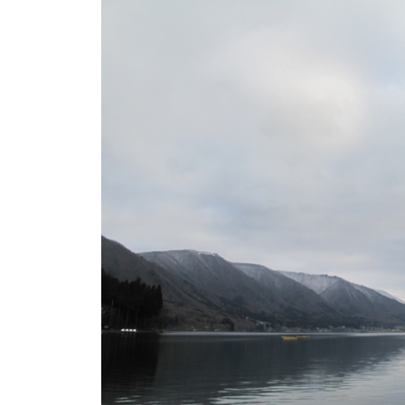
ト
e
/
i
バ
k
ス
o
ボ
t
e
ー
i
ト
_
/
w
ス
e
ワ
b
ン
ボ
ー
ト
/
貸