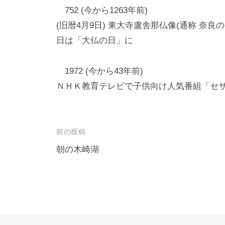
752 (今から1263年前)
(旧暦4月9日) 東大寺盧舎那仏像(通称 奈
日は「大仏の日」に
1972 (今から43年前)
ＮＨＫ教育テレビで子供向け人気番組「セ
投
前の投稿
稿
朝の木崎湖
ナ
ビ
ゲ
ー