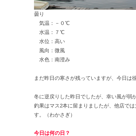
し
曇り
竿
気温：－０℃
/
水温：７℃
ウ
水位：高い
エ
風向：微風
イ
水色：南澄み
ク
ボ
ー
まだ昨日の寒さが残っていますが、今日は
ド
冬に逆戻りした昨日でしたが、幸い風が弱
釣果はマス2本に留まりましたが、他店では
す。（わかさぎ）
今日は何の日？