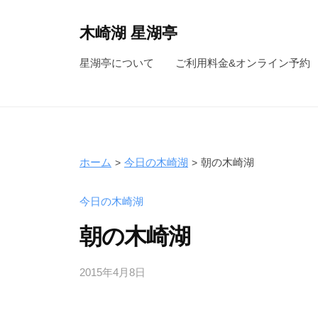
コ
ン
木崎湖 星湖亭
テ
長
星湖亭について
ご利用料金&オンライン予約
ン
野
ツ
県
へ
大
ス
町
キ
市
ホーム
今日の木崎湖
朝の木崎湖
ッ
の
レ
プ
今日の木崎湖
ン
朝の木崎湖
タ
ル
2015年4月8日
b
ボ
y
ー
s