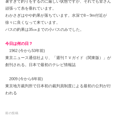
暑すぎて釣りをするのに厳しい状態ですが、それでも皆さん
イ
頑張って糸を垂れています。
ク
わかさぎはやや釣果が落ちています。水深で8～9m付近が
ボ
徐々に良くなって来ています。
ー
ド
バスの釣果は35㎝までの小バスのみでした。
今日は何の日？
1962 (今から53年前)
東京ニュース通信社より、「週刊ＴＶガイド（関東版）」が
創刊される。日本で最初のテレビ情報誌
2009 (今から6年前)
東京地方裁判所で日本初の裁判員制度による最初の公判が行
われる
投
前の投稿