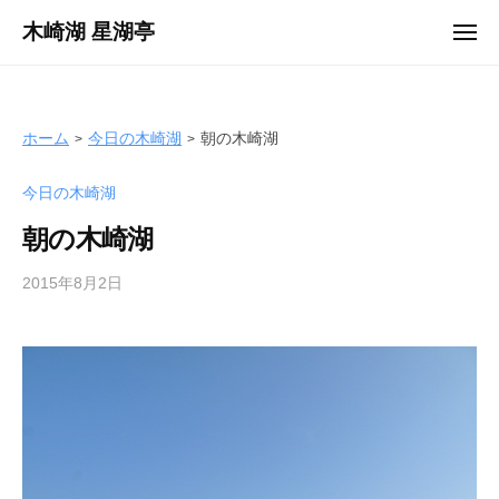
ュ
コ
ー
木崎湖 星湖亭
メ
ン
ニ
長
ュ
テ
ー
野
ン
県
ツ
ホーム
今日の木崎湖
朝の木崎湖
大
へ
町
今日の木崎湖
ス
市
キ
の
朝の木崎湖
ッ
レ
プ
2015年8月2日
b
ン
y
タ
s
ル
e
ボ
i
ー
k
ト
o
/
t
バ
e