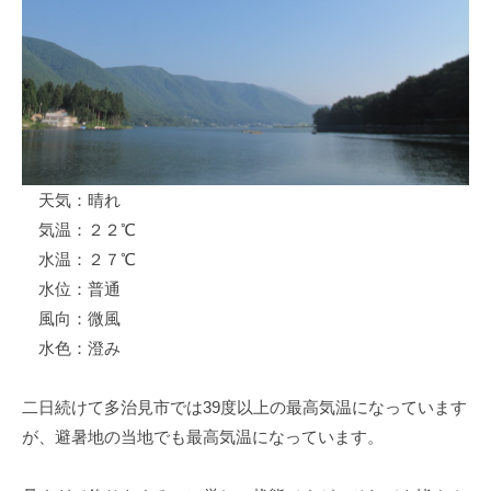
ス
i
ボ
_
ー
w
ト
e
/
b
ス
ワ
天気：晴れ
ン
気温：２２℃
ボ
ー
水温：２７℃
ト
水位：普通
/
風向：微風
貸
水色：澄み
し
竿
二日続けて多治見市では39度以上の最高気温になっています
/
が、避暑地の当地でも最高気温になっています。
ウ
エ