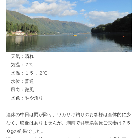
ス
i
ボ
_
ー
w
ト
e
/
b
ス
ワ
天気：晴れ
ン
気温：７℃
ボ
ー
水温：１５．２℃
ト
水位：普通
/
風向：微風
貸
水色：やや濁り
し
竿
連休の中日は雨が降り、ワカサギ釣りのお客様は全体的に少
/
なく、映像はありませんが、湖南で群馬県荻原ご夫妻は７５
ウ
０gの釣果でした。
エ