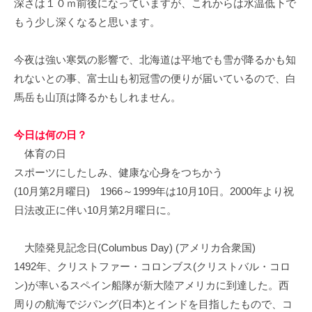
深さは１０ｍ前後になっていますが、これからは水温低下で
イ
もう少し深くなると思います。
ク
ボ
今夜は強い寒気の影響で、北海道は平地でも雪が降るかも知
ー
ド
れないとの事、富士山も初冠雪の便りが届いているので、白
馬岳も山頂は降るかもしれません。
今日は何の日？
体育の日
スポーツにしたしみ、健康な心身をつちかう
(10月第2月曜日) 1966～1999年は10月10日。2000年より祝
日法改正に伴い10月第2月曜日に。
大陸発見記念日(Columbus Day) (アメリカ合衆国)
1492年、クリストファー・コロンブス(クリストバル・コロ
ン)が率いるスペイン船隊が新大陸アメリカに到達した。西
周りの航海でジパング(日本)とインドを目指したもので、コ