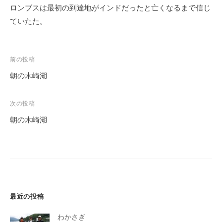
ロンブスは最初の到達地がインドだったと亡くなるまで信じ
ていたた。
投
前の投稿
稿
朝の木崎湖
ナ
ビ
次の投稿
ゲ
朝の木崎湖
ー
シ
ョ
ン
最近の投稿
わかさぎ