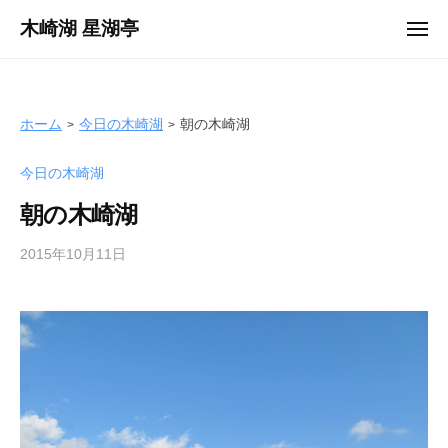
ュ
コ
ー
木崎湖 星湖亭
メ
ン
ニ
長
ュ
テ
ー
野
ン
県
ツ
ホーム
今日の木崎湖
朝の木崎湖
大
へ
町
今日の木崎湖
ス
市
キ
の
朝の木崎湖
ッ
レ
プ
2015年10月11日
b
ン
y
タ
s
ル
e
ボ
i
ー
k
ト
o
/
t
バ
e