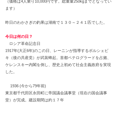
（価格は4人乗り10,000円です。総重量250kgまでとなってい
イ
ます）
ク
ボ
昨日のわかさぎの釣果は湖南で１３０～２４１匹でした。
ー
ド
今日は何の日？
ロシア革命記念日
1917年(大正6年)のこの日、レーニンが指導するボルシェビ
キ（後の共産党）が武装蜂起。首都ペテログラードを占拠、
ケレンスキー内閣を倒し、歴史上初めて社会主義政府を実現
した。
1936 (今から79年前)
東京都千代田区永田町に帝国議会議事堂（現在の国会議事
堂）が完成。建設期間は約１７年