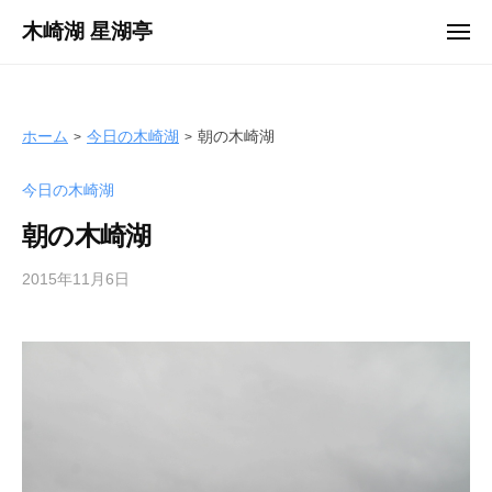
ュ
コ
ー
木崎湖 星湖亭
メ
ン
ニ
長
ュ
テ
ー
野
ン
県
ツ
ホーム
今日の木崎湖
朝の木崎湖
大
へ
町
今日の木崎湖
ス
市
キ
の
朝の木崎湖
ッ
レ
プ
2015年11月6日
b
ン
y
タ
s
ル
e
ボ
i
ー
k
ト
o
/
t
バ
e