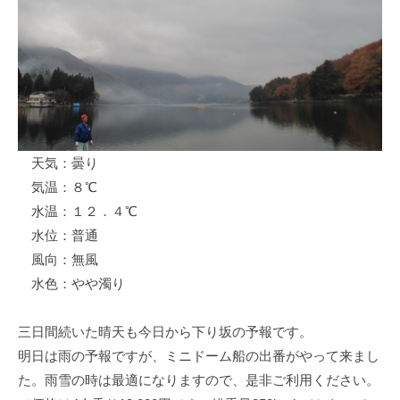
ス
i
ボ
_
ー
w
ト
e
/
b
ス
ワ
天気：曇り
ン
気温：８℃
ボ
ー
水温：１２．４℃
ト
水位：普通
/
風向：無風
貸
水色：やや濁り
し
竿
三日間続いた晴天も今日から下り坂の予報です。
/
明日は雨の予報ですが、ミニドーム船の出番がやって来まし
ウ
た。雨雪の時は最適になりますので、是非ご利用ください。
エ