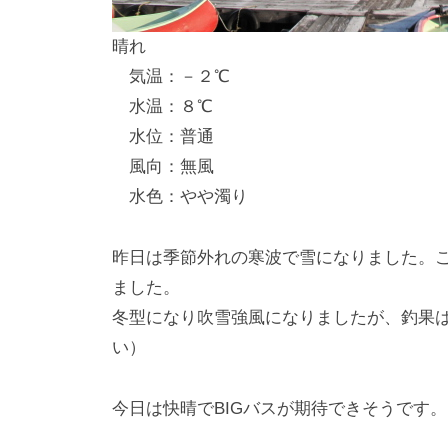
し
晴れ
竿
気温：－２℃
/
水温：８℃
ウ
水位：普通
エ
風向：無風
イ
水色：やや濁り
ク
ボ
ー
昨日は季節外れの寒波で雪になりました。
ド
ました。
冬型になり吹雪強風になりましたが、釣果
い）
今日は快晴でBIGバスが期待できそうです。