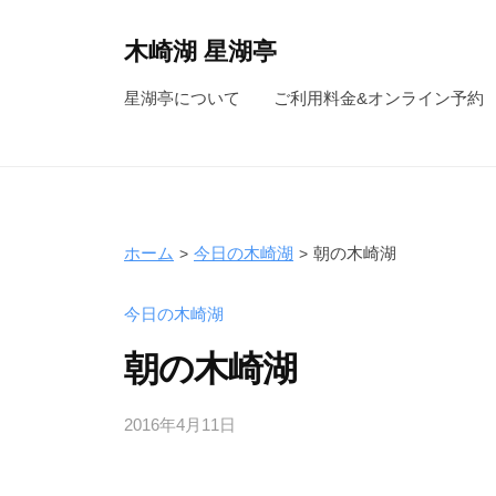
コ
ン
木崎湖 星湖亭
テ
長
星湖亭について
ご利用料金&オンライン予約
ン
野
ツ
県
へ
大
ス
町
キ
市
ホーム
今日の木崎湖
朝の木崎湖
ッ
の
レ
プ
今日の木崎湖
ン
朝の木崎湖
タ
ル
2016年4月11日
b
ボ
y
ー
s