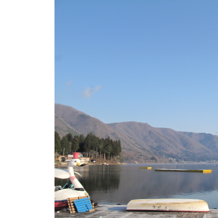
ト
e
/
i
バ
k
ス
o
ボ
t
e
ー
i
ト
_
/
w
ス
e
ワ
b
ン
ボ
ー
ト
/
貸