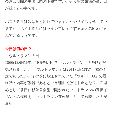
今週は期間の中頃は雨の予報ですが、曇り空の気温の高い日
イ
が続くとの事です。
ク
ボ
バスの釣果は数は多く釣れています。ややサイズは落ちてい
ー
ド
ますが、ベイト周りにはラインブレイクするほどのBIGが潜
んでいるようです。
今日は何の日？
ウルトラマンの日
1966(昭和41)年、TBSテレビで『ウルトラマン』の放映が開
始されました。 『ウルトラマン』は7月17日に放送開始の予
定であったが、その前に放送されていた『ウルトラQ』の最
終話の内容が難解であるという理由で放送中止となり、穴埋
めとして前日に杉並公会堂で開かれたウルトラマンの宣伝イ
ベントの模様を「ウルトラマン前夜祭」として放映したのが
最初。