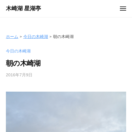
ュ
コ
ー
木崎湖 星湖亭
メ
ン
ニ
長
ュ
テ
ー
野
ン
県
ツ
ホーム
今日の木崎湖
朝の木崎湖
大
へ
町
今日の木崎湖
ス
市
キ
の
朝の木崎湖
ッ
レ
プ
2016年7月9日
b
ン
y
タ
s
ル
e
ボ
i
ー
k
ト
o
/
t
バ
e