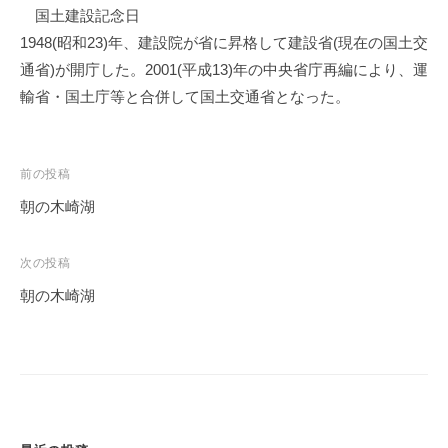
国土建設記念日
1948(昭和23)年、建設院が省に昇格して建設省(現在の国土交
通省)が開庁した。2001(平成13)年の中央省庁再編により、運
輸省・国土庁等と合併して国土交通省となった。
投
前の投稿
稿
朝の木崎湖
ナ
ビ
次の投稿
ゲ
朝の木崎湖
ー
シ
ョ
ン