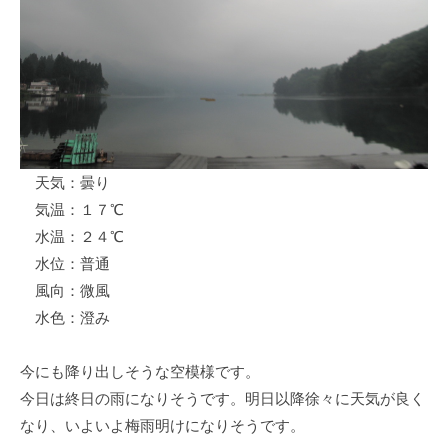
ス
i
ボ
_
ー
w
ト
e
/
b
ス
ワ
天気：曇り
ン
気温：１７℃
ボ
ー
水温：２４℃
ト
水位：普通
/
風向：微風
貸
水色：澄み
し
竿
今にも降り出しそうな空模様です。
/
今日は終日の雨になりそうです。明日以降徐々に天気が良く
ウ
なり、いよいよ梅雨明けになりそうです。
エ