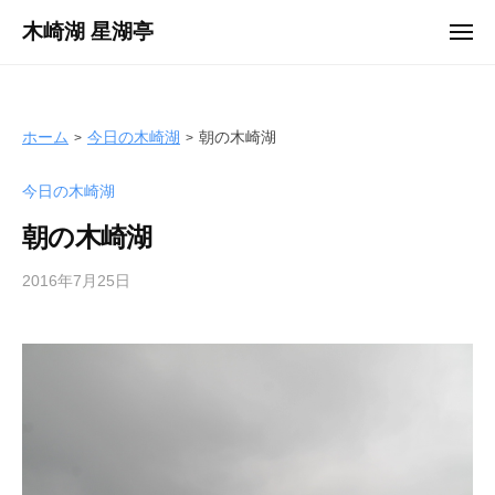
ュ
コ
ー
木崎湖 星湖亭
メ
ン
ニ
長
ュ
テ
ー
野
ン
県
ツ
ホーム
今日の木崎湖
朝の木崎湖
大
へ
町
今日の木崎湖
ス
市
キ
の
朝の木崎湖
ッ
レ
プ
2016年7月25日
b
ン
y
タ
s
ル
e
ボ
i
ー
k
ト
o
/
t
バ
e