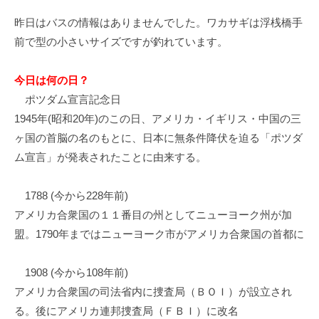
イ
昨日はバスの情報はありませんでした。ワカサギは浮桟橋手
ク
前で型の小さいサイズですが釣れています。
ボ
ー
ド
今日は何の日？
ポツダム宣言記念日
1945年(昭和20年)のこの日、アメリカ・イギリス・中国の三
ヶ国の首脳の名のもとに、日本に無条件降伏を迫る「ポツダ
ム宣言」が発表されたことに由来する。
1788 (今から228年前)
アメリカ合衆国の１１番目の州としてニューヨーク州が加
盟。1790年まではニューヨーク市がアメリカ合衆国の首都に
1908 (今から108年前)
アメリカ合衆国の司法省内に捜査局（ＢＯＩ）が設立され
る。後にアメリカ連邦捜査局（ＦＢＩ）に改名