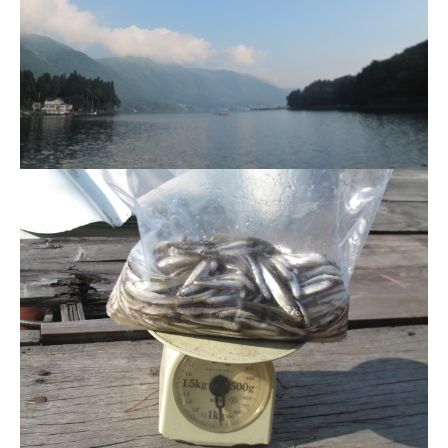
ス
i
ボ
_
ー
w
ト
e
/
b
ス
ワ
ン
ボ
ー
ト
/
貸
し
竿
/
ウ
エ