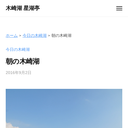
ュ
コ
ー
木崎湖 星湖亭
メ
ン
ニ
長
ュ
テ
ー
野
ン
県
ツ
ホーム
今日の木崎湖
朝の木崎湖
大
へ
町
今日の木崎湖
ス
市
キ
の
朝の木崎湖
ッ
レ
プ
2016年9月2日
b
ン
y
タ
s
ル
e
ボ
i
ー
k
ト
o
/
t
バ
e