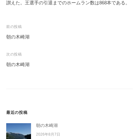
讃えた。王選手の引退までのホームラン数は868本である。
投
前の投稿
稿
朝の木崎湖
ナ
ビ
次の投稿
ゲ
朝の木崎湖
ー
シ
ョ
ン
最近の投稿
朝の木崎湖
2026年8月7日