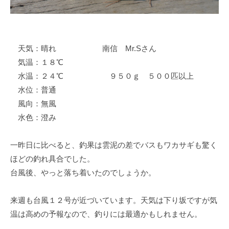
イ
ク
ボ
ー
天気：晴れ 南信 Mr.Sさん
ド
気温：１８℃
水温：２４℃ ９５０ｇ ５００匹以上
水位：普通
風向：無風
水色：澄み
一昨日に比べると、釣果は雲泥の差でバスもワカサギも驚く
ほどの釣れ具合でした。
台風後、やっと落ち着いたのでしょうか。
来週も台風１２号が近づいています。天気は下り坂ですが気
温は高めの予報なので、釣りには最適かもしれません。