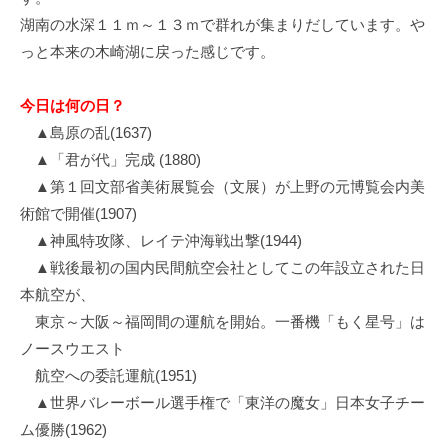
湖南の水深１１ｍ～１３ｍで群れが集まりだしています。や
っと本来の木崎湖に戻った感じです。
今日は何の日？
▲島原の乱(1637)
▲「君が代」完成 (1880)
▲第１回文部省美術展覧会（文展）が上野の元博覧会内美
術館で開催(1907)
▲神風特攻隊、レイテ沖海戦出撃(1944)
▲戦後最初の国内民間航空会社としてこの年設立された日
本航空が、
東京～大阪～福岡間の運航を開始。一番機「もく星号」は
ノースウエスト
航空への委託運航(1951)
▲世界バレーボール選手権で「東洋の魔女」日本女子チー
ム優勝(1962)