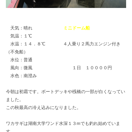
イ
ク
ボ
ー
天気：晴れ
ミニドーム船
ド
気温：１℃
水温：１４．８℃ ４人乗り２馬力エンジン付き
（不免船）
水位：普通
風向：微風 １日 １００００円
水色：南澄み
今朝は初霜です。ボートデッキや桟橋の一部が白くなってい
ました。
この秋最高の冷え込みになりました。
ワカサギは湖南大学ワンド水深１３mでも釣れ始めていま
す。