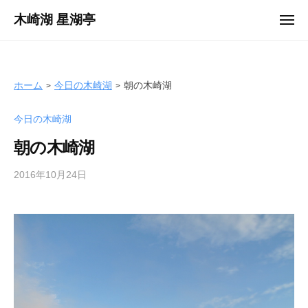
ュ
コ
ー
木崎湖 星湖亭
メ
ン
ニ
長
ュ
テ
ー
野
ン
県
ツ
ホーム
今日の木崎湖
朝の木崎湖
大
へ
町
今日の木崎湖
ス
市
キ
の
朝の木崎湖
ッ
レ
プ
2016年10月24日
b
ン
y
タ
s
ル
e
ボ
i
ー
k
ト
o
/
t
バ
e