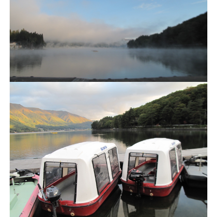
ス
i
ボ
_
ー
w
ト
e
/
b
ス
ワ
ン
ボ
ー
ト
/
貸
し
竿
/
ウ
エ