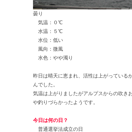
し
曇り
竿
気温：０℃
/
水温：５℃
ウ
水位：低い
エ
風向：微風
イ
水色：やや濁り
ク
ボ
ー
昨日は晴天に恵まれ、活性は上がっているか
ド
んでした。
気温は上がりましたがアルプスからの吹き
や釣りづらかったようです。
今日は何の日？
普通選挙法成立の日