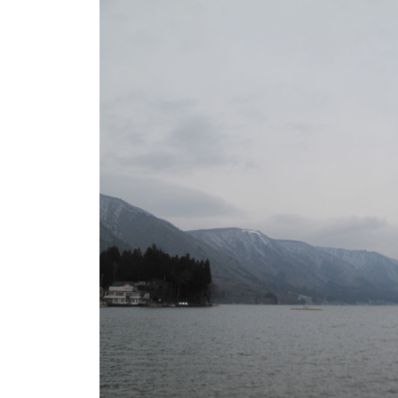
ト
e
/
i
バ
k
ス
o
ボ
t
e
ー
i
ト
_
/
w
ス
e
ワ
b
ン
ボ
ー
ト
/
貸