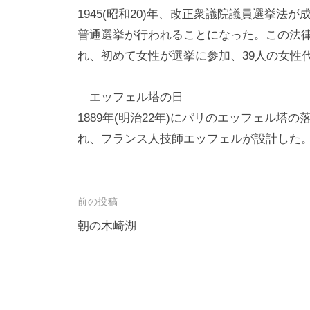
1945(昭和20)年、改正衆議院議員選挙
普通選挙が行われることになった。この法律によ
れ、初めて女性が選挙に参加、39人の女性
エッフェル塔の日
1889年(明治22年)にパリのエッフェル
れ、フランス人技師エッフェルが設計した
投
前の投稿
稿
朝の木崎湖
ナ
ビ
ゲ