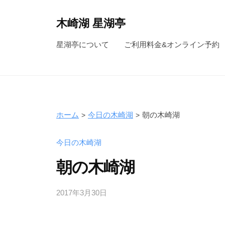
コ
ン
木崎湖 星湖亭
テ
長
星湖亭について
ご利用料金&オンライン予約
ン
野
ツ
県
へ
大
ス
町
キ
市
ホーム
今日の木崎湖
朝の木崎湖
ッ
の
レ
プ
今日の木崎湖
ン
朝の木崎湖
タ
ル
2017年3月30日
b
ボ
y
ー
s