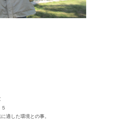
℃
６５
息に適した環境との事。