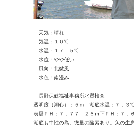
天気：晴れ
気温：１０℃
水温：１７．５℃
水位：やや低い
風向：北微風
水色：南澄み
長野保健福祉事務所水質検査
透明度（湖心）：５ｍ 湖底水温：７．３
表層ＰＨ：７．７７ ２６ｍ下ＰＨ：７．
湖底も中性の為、微量の酸素あり。魚の生