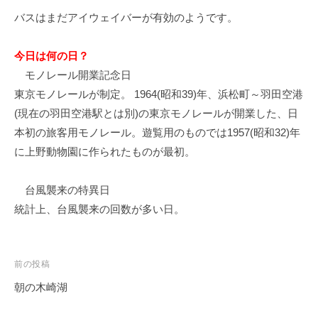
バスはまだアイウェイバーが有効のようです。
今日は何の日？
モノレール開業記念日
東京モノレールが制定。 1964(昭和39)年、浜松町～羽田空港
(現在の羽田空港駅とは別)の東京モノレールが開業した、日
本初の旅客用モノレール。遊覧用のものでは1957(昭和32)年
に上野動物園に作られたものが最初。
台風襲来の特異日
統計上、台風襲来の回数が多い日。
投
前の投稿
稿
朝の木崎湖
ナ