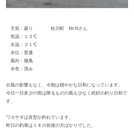
イ
ク
ボ
ー
天気：曇り 松川町 Mr.Nさん
ド
気温：１３℃
水温：２１℃
水位：普通
風向：微風
水色：澄み
台風の影響もなく、今朝は穏やかな日和になっています。
今日一日多少の雨は降るものの風も少なく絶好の釣り日和で
す。
ワカサギは良型が釣れています。
昨日の釣果は１キロ前後の方ばかりでした。