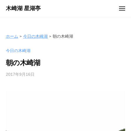
ュ
コ
ー
木崎湖 星湖亭
メ
ン
ニ
長
ュ
テ
ー
野
ン
県
ツ
ホーム
今日の木崎湖
朝の木崎湖
大
へ
町
今日の木崎湖
ス
市
キ
の
朝の木崎湖
ッ
レ
プ
2017年9月16日
b
ン
y
タ
s
ル
e
ボ
i
ー
k
ト
o
/
t
バ
e