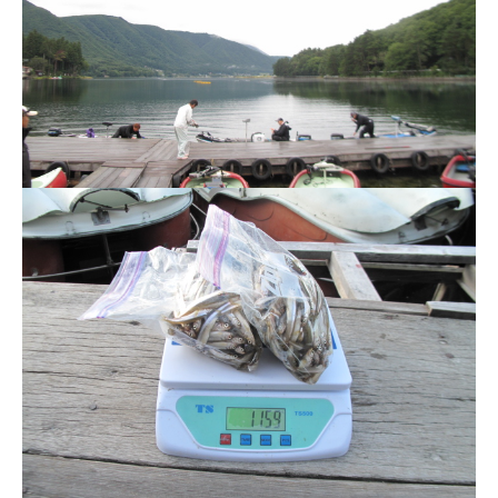
ス
i
ボ
_
ー
w
ト
e
/
b
ス
ワ
ン
ボ
ー
ト
/
貸
し
竿
/
ウ
エ