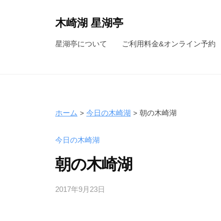
コ
ン
木崎湖 星湖亭
テ
長
星湖亭について
ご利用料金&オンライン予約
ン
野
ツ
県
へ
大
ス
町
キ
市
ホーム
今日の木崎湖
朝の木崎湖
ッ
の
レ
プ
今日の木崎湖
ン
朝の木崎湖
タ
ル
2017年9月23日
b
ボ
y
ー
s