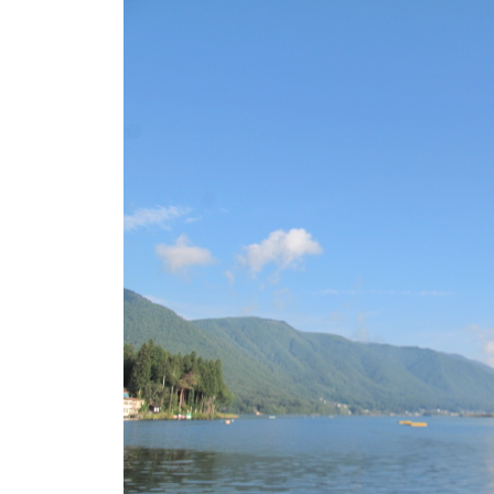
ト
e
/
i
バ
k
ス
o
ボ
t
e
ー
i
ト
_
/
w
ス
e
ワ
b
ン
ボ
ー
ト
/
貸