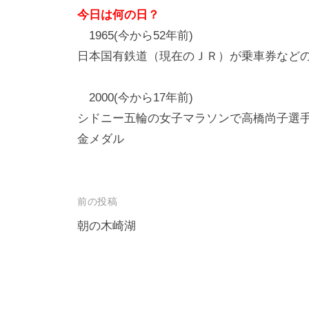
今日は何の日？
1965(今から52年前)
日本国有鉄道（現在のＪＲ）が乗車券など
2000(今から17年前)
シドニー五輪の女子マラソンで高橋尚子選
金メダル
投
前の投稿
稿
朝の木崎湖
ナ
ビ
ゲ