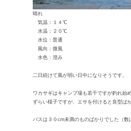
し
晴れ
竿
気温：１４℃
/
水温：２０℃
ウ
水位：普通
エ
風向：微風
イ
水色：澄み
ク
ボ
ー
二日続けて風が弱い日中になりそうです。
ド
ワカサギはキャンプ場も若干ですが釣れ始
ずらい様子ですが、エサを付けると良型ば
バスは３０cm未満のものばかりでした（数