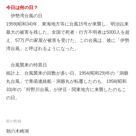
今日は何の日？
伊勢湾台風の日
1959(昭和34)年、東海地方等に台風15号が来襲し、明治以来
最大の被害を残した。全国で死者・行方不明者は5000人を超
え、57万戸の家屋が被害を受けた。この台風は、後に「伊勢
湾台風」と呼ばれるようになった。
台風襲来の特異日
統計上、台風襲来の回数が多い日。1954(昭和29)年の「洞爺
丸台風」で青函連絡船・洞爺丸が転覆したのも、1958(昭和
33)年の「狩野川台風」が伊豆・関東地方に来襲したのもこ
の日。
投
前の投稿
稿
朝の木崎湖