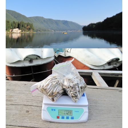
ス
i
ボ
_
ー
w
ト
e
/
b
ス
ワ
ン
ボ
ー
ト
/
貸
し
竿
/
ウ
エ