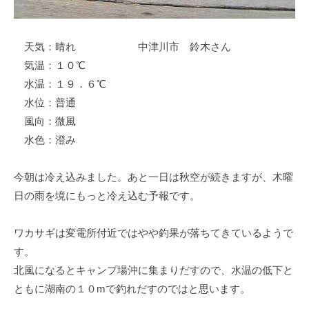
イ
ク
ボ
天気：晴れ 中津川市 鈴木さん
ー
気温：１０℃
ド
水温：１９．６℃
水位：普通
風向：微風
水色：澄み
今朝は冷え込みました。あと一日は秋空が続きますが、木曜
日の雨を境にもっと冷え込む予報です。
ワカサギは変電所付近ではやや釣果が落ちてきているようで
す。
北風になるとキャンプ場沖に集まりだすので、水温の低下と
ともに湖南の１０mで釣れだすのではと思います。