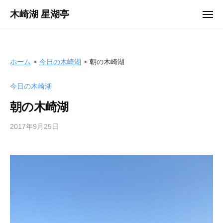
ュ
コ
ー
木崎湖 星湖亭
メ
ン
ニ
長
ュ
テ
ー
野
ン
県
ツ
ホーム
今日の木崎湖
朝の木崎湖
大
へ
町
今日の木崎湖
ス
市
キ
の
朝の木崎湖
ッ
レ
プ
2017年9月25日
b
ン
y
タ
s
ル
e
ボ
i
ー
k
ト
o
/
t
バ
e