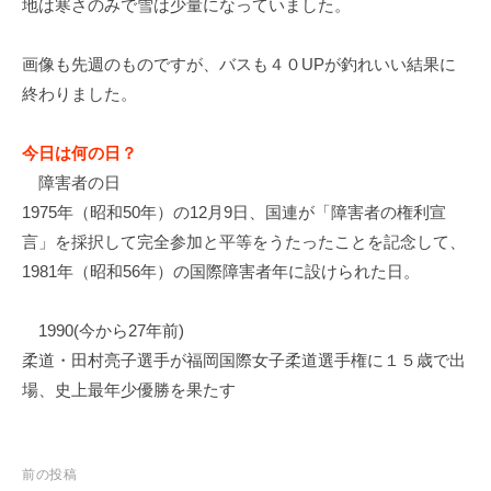
地は寒さのみで雪は少量になっていました。
イ
ク
画像も先週のものですが、バスも４０UPが釣れいい結果に
ボ
終わりました。
ー
ド
今日は何の日？
障害者の日
1975年（昭和50年）の12月9日、国連が「障害者の権利宣
言」を採択して完全参加と平等をうたったことを記念して、
1981年（昭和56年）の国際障害者年に設けられた日。
1990(今から27年前)
柔道・田村亮子選手が福岡国際女子柔道選手権に１５歳で出
場、史上最年少優勝を果たす
投
前の投稿