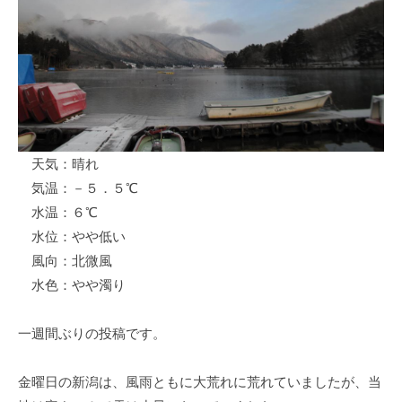
ス
i
ボ
_
ー
w
ト
e
/
b
ス
ワ
天気：晴れ
ン
気温：－５．５℃
ボ
ー
水温：６℃
ト
水位：やや低い
/
風向：北微風
貸
水色：やや濁り
し
竿
一週間ぶりの投稿です。
/
ウ
金曜日の新潟は、風雨ともに大荒れに荒れていましたが、当
エ