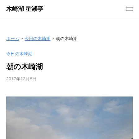
ュ
コ
ー
木崎湖 星湖亭
メ
ン
ニ
長
ュ
テ
ー
野
ン
県
ツ
ホーム
今日の木崎湖
朝の木崎湖
大
へ
町
今日の木崎湖
ス
市
キ
の
朝の木崎湖
ッ
レ
プ
2017年12月8日
b
ン
y
タ
s
ル
e
ボ
i
ー
k
ト
o
/
t
バ
e