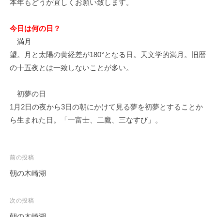
本年もどうか宜しくお願い致します。
イ
ク
今日は何の日？
ボ
満月
ー
ド
望。月と太陽の黄経差が180°となる日。天文学的満月。旧暦
の十五夜とは一致しないことが多い。
初夢の日
1月2日の夜から3日の朝にかけて見る夢を初夢とすることか
ら生まれた日。「一富士、二鷹、三なすび」。
投
前の投稿
稿
朝の木崎湖
ナ
ビ
次の投稿
ゲ
朝の木崎湖