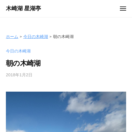
ュ
コ
ー
木崎湖 星湖亭
メ
ン
ニ
長
ュ
テ
ー
野
ン
県
ツ
ホーム
今日の木崎湖
朝の木崎湖
大
へ
町
今日の木崎湖
ス
市
キ
の
朝の木崎湖
ッ
レ
プ
2018年1月2日
b
ン
y
タ
s
ル
e
ボ
i
ー
k
ト
o
/
t
バ
e