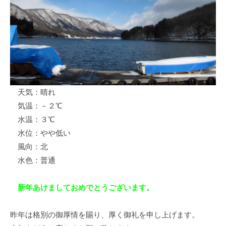
ス
i
ボ
_
ー
w
ト
e
/
b
ス
ワ
天気：晴れ
ン
気温：－２℃
ボ
ー
水温：３℃
ト
水位：やや低い
/
風向：北
貸
水色：普通
し
竿
新年あけましておめでとうございます。
/
ウ
昨年は格別の御厚情を賜り、厚く御礼を申し上げます。
エ