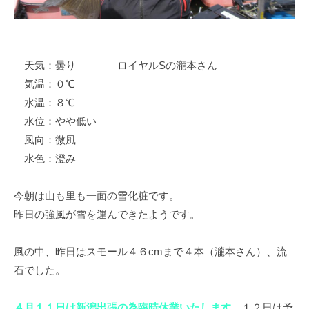
イ
ク
ボ
ー
天気：曇り ロイヤルSの瀧本さん
ド
気温：０℃
水温：８℃
水位：やや低い
風向：微風
水色：澄み
今朝は山も里も一面の雪化粧です。
昨日の強風が雪を運んできたようです。
風の中、昨日はスモール４６cmまで４本（瀧本さん）、流
石でした。
４月１１日は新潟出張の為臨時休業いたします。
１２日は予