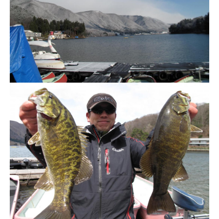
ス
i
ボ
_
ー
w
ト
e
/
b
ス
ワ
ン
ボ
ー
ト
/
貸
し
竿
/
ウ
エ