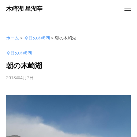
ュ
コ
ー
木崎湖 星湖亭
メ
ン
ニ
長
ュ
テ
ー
野
ン
県
ツ
ホーム
今日の木崎湖
朝の木崎湖
大
へ
町
今日の木崎湖
ス
市
キ
の
朝の木崎湖
ッ
レ
プ
2018年4月7日
b
ン
y
タ
s
ル
e
ボ
i
ー
k
ト
o
/
t
バ
e