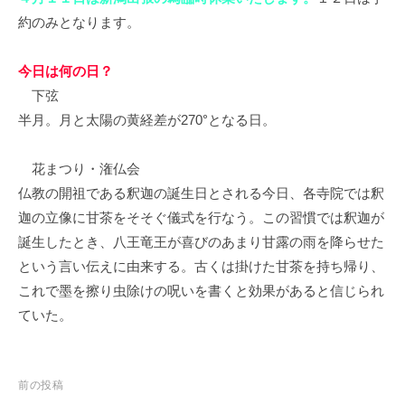
約のみとなります。
今日は何の日？
下弦
半月。月と太陽の黄経差が270°となる日。
花まつり・潅仏会
仏教の開祖である釈迦の誕生日とされる今日、各寺院では釈
迦の立像に甘茶をそそぐ儀式を行なう。この習慣では釈迦が
誕生したとき、八王竜王が喜びのあまり甘露の雨を降らせた
という言い伝えに由来する。古くは掛けた甘茶を持ち帰り、
これで墨を擦り虫除けの呪いを書くと効果があると信じられ
ていた。
投
前の投稿