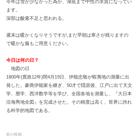
今年は雪が少なかった為か、湖底まで中性の水質になってい
イ
ます。
ク
深部は酸素不足と思われる。
ボ
ー
ド
週末は暖かくなりそうですが,まだ早朝は寒さが残りますの
で暖かな服もご用意ください。
今日は何の日？
地図の日
1800年(寛政12年)閏4月19日、伊能忠敬が蝦夷地の測量に出
発した。豪商伊能家を継ぎ、50才で隠居後、江戸に出て天文
学、暦学、西洋数学等を学び、全国各地を測量し、『大日本
沿海輿地全図』を完成させた。その精度は高く、世界に誇れ
る科学的地図である。
投
前の投稿