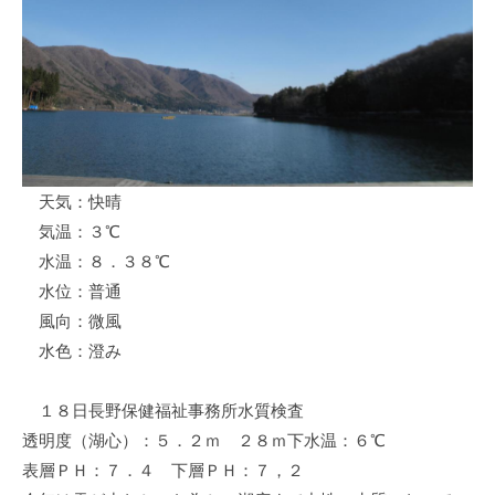
ス
i
ボ
_
ー
w
ト
e
/
b
ス
ワ
天気：快晴
ン
気温：３℃
ボ
ー
水温：８．３８℃
ト
水位：普通
/
風向：微風
貸
水色：澄み
し
竿
１８日長野保健福祉事務所水質検査
/
透明度（湖心）：５．２ｍ ２８ｍ下水温：６℃
ウ
表層ＰＨ：７．４ 下層ＰＨ：７，２
エ