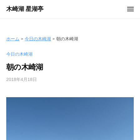
ュ
コ
ー
木崎湖 星湖亭
メ
ン
ニ
長
ュ
テ
ー
野
ン
県
ツ
ホーム
今日の木崎湖
朝の木崎湖
大
へ
町
今日の木崎湖
ス
市
キ
の
朝の木崎湖
ッ
レ
プ
2018年4月18日
b
ン
y
タ
s
ル
e
ボ
i
ー
k
ト
o
/
t
バ
e