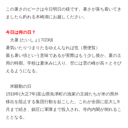
イ
この暑さのピークは今日明日の様です。暑さが落ち着いてき
ク
ましたら釣れる木崎湖にお越しください。
ボ
ー
ド
今日は何の日？
大暑 (たいしょ) 7/23頃
暑気いたりつまりたるゆえんなれば也（暦便覧）
最も暑い頃という意味であるが実際はもう少し後か。夏の土
用の時期。学校は夏休みに入り、空には雲の峰が高々とそび
えるようになる。
米騒動の日
1918年(大正7年)富山県魚津町の漁家の主婦たちが米の県外
移出を阻止する集団行動を起こした。これが全国に拡大し9
月まで続き、鎮圧に軍隊まで投入され、寺内内閣が倒れるこ
ととなる。