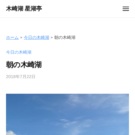
ュ
コ
ー
木崎湖 星湖亭
メ
ン
ニ
長
ュ
テ
ー
野
ン
県
ツ
ホーム
今日の木崎湖
朝の木崎湖
大
へ
町
今日の木崎湖
ス
市
キ
の
朝の木崎湖
ッ
レ
プ
2018年7月22日
b
ン
y
タ
s
ル
e
ボ
i
ー
k
ト
o
/
t
バ
e