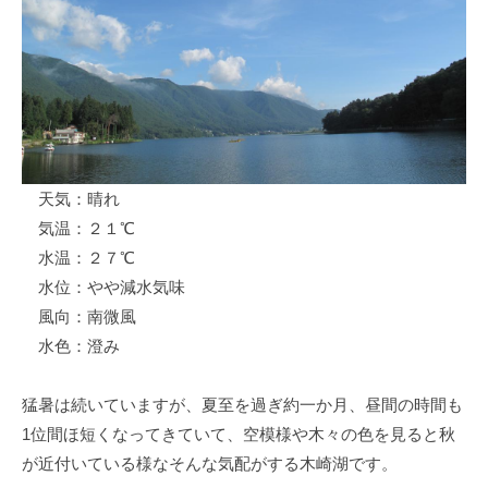
ス
i
ボ
_
ー
w
ト
e
/
b
ス
ワ
天気：晴れ
ン
気温：２１℃
ボ
ー
水温：２７℃
ト
水位：やや減水気味
/
風向：南微風
貸
水色：澄み
し
竿
猛暑は続いていますが、夏至を過ぎ約一か月、昼間の時間も
/
1位間ほ短くなってきていて、空模様や木々の色を見ると秋
ウ
が近付いている様なそんな気配がする木崎湖です。
エ